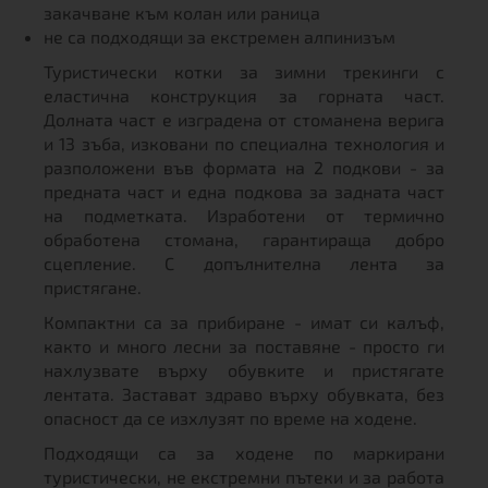
закачване към колан или раница
не са подходящи за екстремен алпинизъм
Туристически котки за зимни трекинги с
еластична конструкция за горната част.
Долната част е изградена от стоманена верига
и 13 зъба, изковани по специална технология и
разположени във формата на 2 подкови - за
предната част и една подкова за задната част
на подметката. Изработени от термично
обработена стомана, гарантираща добро
сцепление. С допълнителна лента за
пристягане.
Компактни са за прибиране - имат си калъф,
както и много лесни за поставяне - просто ги
нахлузвате върху обувките и пристягате
лентата. Застават здраво върху обувката, без
опасност да се изхлузят по време на ходене.
Подходящи са за ходене по маркирани
туристически, не екстремни пътеки и за работа