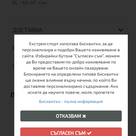
XL - 45-47 -син
ДОСТАВКА
Екстрем спорт използва бисквитки, за да
ВРЪЩАНЕ
персонализира и подобри Вашето изживяване в
сайта. Избирайки бутона “Съгласен съм”, можем
да Ви предоставим по-добро изживяване по
ОТЗИВИ (0)
време на Вашето онлайн пазаруване.
Блокирането на определени типове бисквитки
ще окаже влияние върху начина, по който Ви
доставяме персонализирано съдържание. Ако
искате да научите повече, моля, прочетете
ПРЕПОРЪЧВАМЕ ВИ СЪЩО:
Бисквитки - пълна информация
ОТКАЗВАМ
ОЩЕ ОТ ТАЗИ МАРКА
СЪГЛАСЕН СЪМ