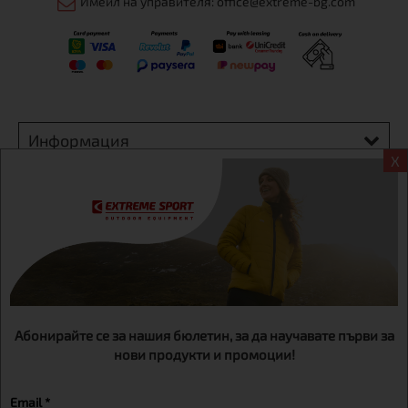
Имейл на управителя: office@extreme-bg.com
Информация
X
Екстрем спорт ЕООД, BG131452613, административен адрес
гр. София, Овча купел, ул.692, №12, офис 1, магазини
гр.София,бул. Дондуков 42, тел.:+359 895461012
Абонирайте се за нашия бюлетин, за да научавате първи за
нови продукти и промоции!
Email *