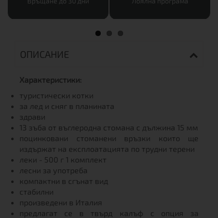
Връщане до 30 дни
Лоялна програма
ОПИСАНИЕ
Характеристики:
туристически котки
за лед и сняг в планината
здрави
13 зъба от въглеродна стомана с дължина 15 мм
поцинковани стоманени връзки които ще
издържат на експлоатацията по трудни терени
леки - 500 г 1 комплект
лесни за употреба
компактни в сгънат вид
стабилни
произведени в Италия
предлагат се в твърд калъф с опция за