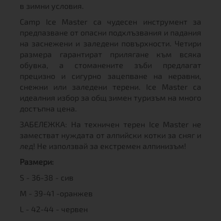
в зимни условия.
Camp Ice Master са чудесен инструмент за
предпазване от опасни подхлъзвания и падания
на заснежени и заледени повърхности. Четири
размера гарантират прилягане към всяка
обувка, а стоманените зъби предлагат
прецизно и сигурно зацепване на неравни,
снежни или заледени терени. Ice Master са
идеалния избор за общ зимен туризъм на много
достъпна цена.
ЗАБЕЛЕЖКА: На техничен терен Ice Master не
заместват нуждата от алпийски котки за сняг и
лед! Не използвай за екстремен алпинизъм!
Размери:
S - 36-38 - сив
M - 39-41 -оранжев
L - 42-44 - червен