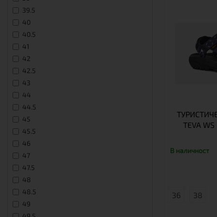
39.5
40
40.5
41
42
42.5
43
44
44.5
ТУРИСТИЧ
45
TEVA WS 
45.5
46
В наличност
47
47.5
48
48.5
36
38
49
49.5