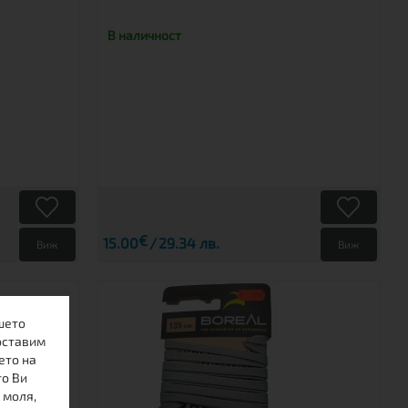
В наличност
€
15.00
29.34 лв.
Виж
Виж
шето
оставим
ето на
то Ви
 моля,