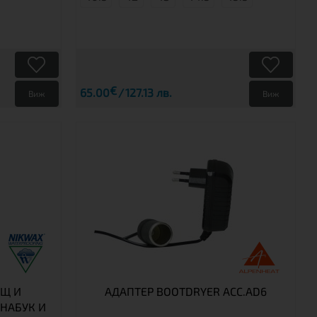
€
65.00
127.13 лв.
Виж
Виж
АЩ И
АДАПТЕР BOOTDRYER ACC.AD6
НАБУК И