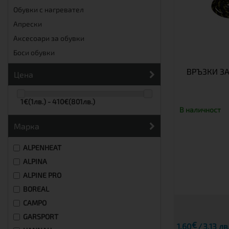
Обувки с нагревател
Апрески
Аксесоари за обувки
Боси обувки
ВРЪЗКИ З
Цена
1€(1лв.) - 410€(801лв.)
В наличност
Марка
ALPENHEAT
ALPINA
ALPINE PRO
BOREAL
CAMPO
GARSPORT
€
1.60
3.13 лв