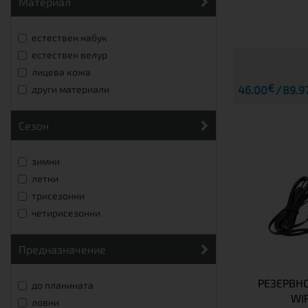
материал
естествен набук
естествен велур
лицева кожа
€
46.00
89.97
други материали
сезон
зимни
летни
трисезонни
четирисезонни
предназначение
РЕЗЕРВН
до планината
WI
ловни