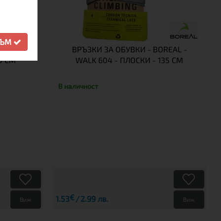
СЪМ
REAL -
ВРЪЗКИ ЗА ОБУВКИ - BOREAL -
0 СМ
WALK 604 - ПЛОСКИ - 135 СМ
В наличност
€
1.53
2.99 лв.
Виж
Виж