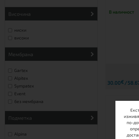
В наличност
височина
ниски
високи
мембрана
Gartex
Alpitex
€
30.00
58.67
Sympatex
Event
без мембрана
Екс
изживя
подметка
по-до
опре
Alpina
доста