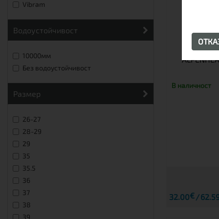
Vibram
Водоустойчивост
ОТК
ИЗСУШИ
10000мм
ALPENHEA
Без водоустойчивост
В наличност
размер
26-27
28-29
29
35
35.5
36
37
€
32.00
62.59
38
39