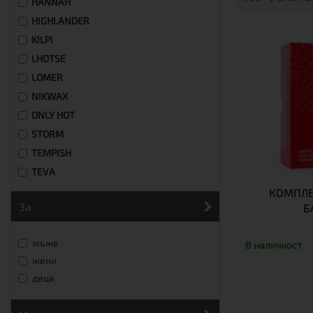
HANNAH
HIGHLANDER
KILPI
LHOTSE
LOMER
NIKWAX
ONLY HOT
STORM
TEMPISH
TEVA
КОМПЛЕ
за
Б
мъже
В наличност
жени
деца