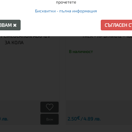
прочетете
Бисквитки - пълна информация
АЗВАМ
СЪГЛАСЕН 
ТЕЛ С UV ЗА ОБУВКИ
ВРЪЗКИ ЗА ОБУВКИ - BO
T CIRCULATION AD6 12V
TREK - КРЪГЛИ612 - 16
ЗА КОЛА
В наличност
€
 лв.
2.50
4.89 лв.
Виж