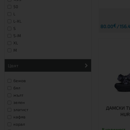
50
L
L-XL
€
80.00
156.4
S
S-M
XL
М
цвят
бежов
бял
жълт
зелен
ДАМСКИ Т
златист
HUR
кафяв
корал
В наличност