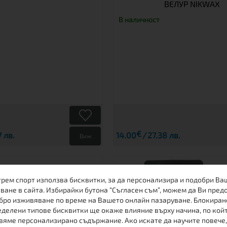
ВЕЛУР NIKWAX
В наличност
€
 лв.
14.00
27.38 лв.
Виж
трем спорт използва бисквитки, за да персонализира и подобри Ва
ване в сайта. Избирайки бутона “Съгласен съм”, можем да Ви пред
бро изживяване по време на Вашето онлайн пазаруване. Блокиран
делени типове бисквитки ще окаже влияние върху начина, по кой
вяме персонализирано съдържание. Ако искате да научите повече,