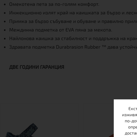
Омекотена пета за по-голям комфорт.
Инжекционно излят край на каишката за бързо и лесн
Примка за бързо събуване и обуване и правилно прил
Междинна подметка от EVA пяна за мекота.
Найлонова каишка за стабилност и поддръжка на крак
Здравата подметка Durabrasion Rubber ™ дава устойч
ДВЕ ГОДИНИ ГАРАНЦИЯ
Екс
изживя
по-до
опре
доста