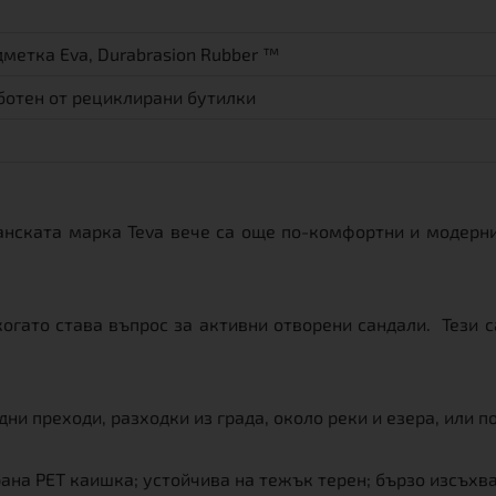
метка Eva, Durabrasion Rubber ™
аботен от рециклирани бутилки
анската марка Teva вече са още по-комфортни и модерни
 когато става въпрос за активни отворени сандали. Тези
ни преходи, разходки из града, около реки и езера, или п
на PET каишка; устойчива на тежък терен; бързо изсъхва