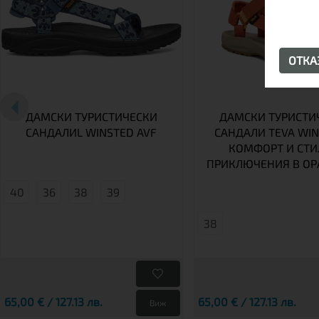
ОТК
ДАМСКИ ТУРИСТИЧЕСКИ
ДАМСКИ ТУРИСТИ
САНДАЛИL WINSTED AVF
САНДАЛИ TEVA WIN
КОМФОРТ И СТИ
ПРИКЛЮЧЕНИЯ В О
40
36
38
39
38
65,00 € / 127.13 лв.
65,00 € / 127.13 лв.
Виж