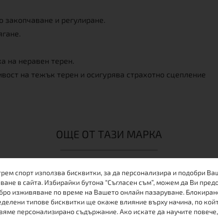
о закопчаване и регулиране.
ягане.
а на неравен терен.
ивост на тежък терен и осигурява страхотно сцепление
ОЩЕ ОТ ТАЗИ МАРКА
трем спорт използва бисквитки, за да персонализира и подобри Ва
ване в сайта. Избирайки бутона “Съгласен съм”, можем да Ви пред
бро изживяване по време на Вашето онлайн пазаруване. Блокиран
делени типове бисквитки ще окаже влияние върху начина, по кой
вяме персонализирано съдържание. Ако искате да научите повече,