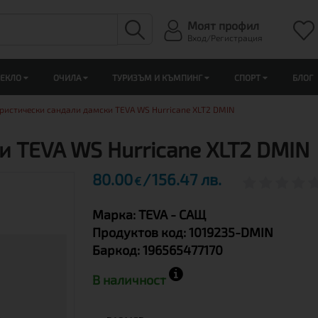
Моят профил
Вход/Регистрация
ЛЕКЛО
ОЧИЛА
ТУРИЗЪМ И КЪМПИНГ
СПОРТ
БЛОГ
ристически сандали дамски TEVA WS Hurricane XLT2 DMIN
и TEVA WS Hurricane XLT2 DMIN
80.00
156.47 лв.
€
Марка:
TEVA
- САЩ
Продуктов код:
1019235-DMIN
Баркод:
196565477170
В наличност