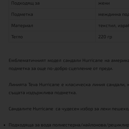
Подходящ за
жени
Подметка
междинна под
Материал
текстил, изр
Тегло
220 гр
Емблематичният модел сандали Hurricane на америк
подметка за още по-добро сцепление от преди.
Линията Teva Hurricane е класическа линия сандали,
същата издържлива подметка.
Сандалите Hurricane са чудесен избор за леки пешеход
Подходяща за вода полиестерна/найлонова/рециклира