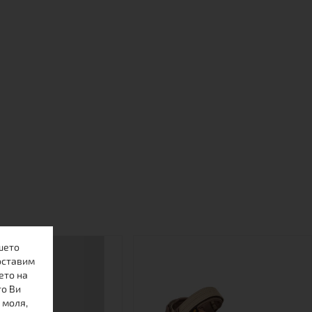
шето
оставим
ето на
то Ви
 моля,