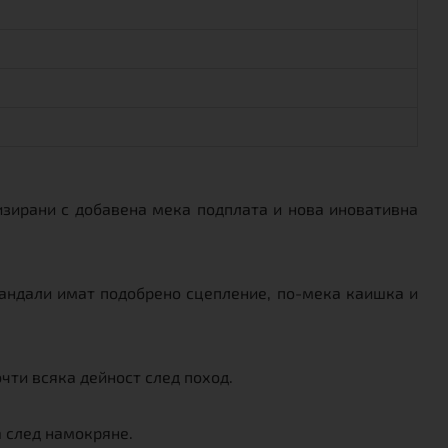
зирани с добавена мека подплата и нова иновативна
 сандали имат подобрено сцепление, по-мека каишка и
очти всяка дейност след поход.
 след намокряне.