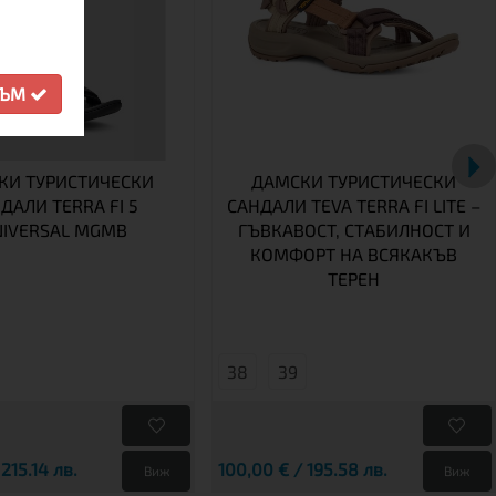
СЪМ
И ТУРИСТИЧЕСКИ
ДАМСКИ ТУРИСТИЧЕСКИ
ДАЛИ TERRA FI 5
САНДАЛИ TEVA TERRA FI LITE –
IVERSAL MGMB
ГЪВКАВОСТ, СТАБИЛНОСТ И
КОМФОРТ НА ВСЯКАКЪВ
ТЕРЕН
38
39
 215.14 лв.
100,00 € / 195.58 лв.
Виж
Виж