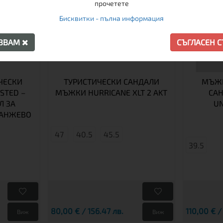
прочетете
Бисквитки - пълна информация
АЗВАМ
СЪГЛАСЕН 
ЧЕСКИ
ТУРИСТИЧЕСКИ САНДАЛИ
МЪЖК
STED –
МЪЖКИ HURRICANE XLT 2 AKT
САН
Л ЗА
UN
РАНЖЕВО
47
40.5
45.5
39.5
80,00 € / 156.47 лв.
110,00 € /
Виж
Виж