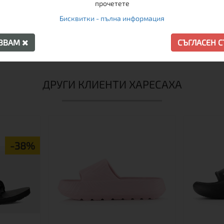
прочетете
Бисквитки - пълна информация
55,00 € / 107.57 лв.
55,00 € / 
АЗВАМ
СЪГЛАСЕН 
Виж
Виж
ДРУГИ КЛИЕНТИ ХАРЕСАХА
-38%