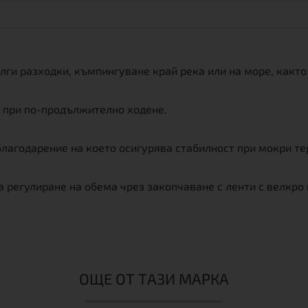
лги разходки, къмпингуване край река или на море, както 
 при по-продължително ходене.
лагодарение на което осигурява стабилност при мокри те
регулиране на обема чрез закопчаване с ленти с велкро в
ОЩЕ ОТ ТАЗИ МАРКА