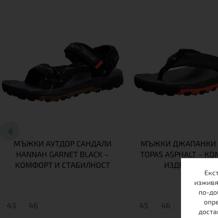
МЪЖКИ АУТДОР САНДАЛИ
МЪЖКИ ДЖАПАНКИ 
HANNAH GARNET BLACK –
TOPAS ASPHALT – К
КОМФОРТ И СТАБИЛНОСТ
ИЗДРЪЖЛИВО
Екс
изживя
по-до
опре
43
46
45
46
доста