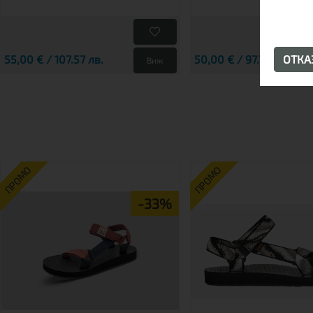
55,00 € / 107.57 лв.
50,00 € / 97.79 лв.
ОТК
Виж
ПРОМО
ПРОМО
-33%