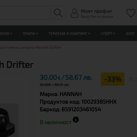
Моят профил
Вход/Регистрация
ЛЕКЛО
ОЧИЛА
ТУРИЗЪМ И КЪМПИНГ
СПОРТ
БЛОГ
ристически сандали Hannah Drifter
 Drifter
30.00
58.67 лв.
-33%
€
45.00
€
88.01 лв.
Марка:
HANNAH
Продуктов код:
10029385HHX
Баркод:
8591203461054
В наличност