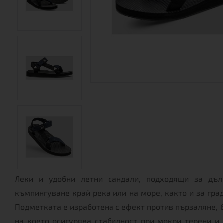
Леки и удобни летни сандали, подходящи за дълг
къмпингуване край река или на море, както и за гра
Подметката е изработена с ефект против пързаляне, 
на което осигурява стабилност при мокри терени и 