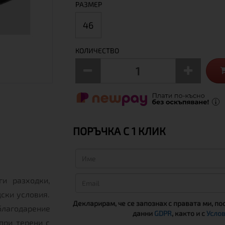
РАЗМЕР
46
КОЛИЧЕСТВО
ПОРЪЧКА С 1 КЛИК
и разходки,
дски условия.
Декларирам, че се запознах с правата ми, по
благодарение
данни
GDPR
, както и с
Услов
при терени с