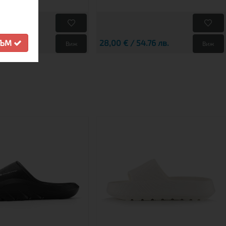
107.57 лв.
28,00 € / 54.76 лв.
СЪМ
Виж
Виж