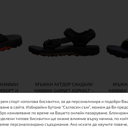
HANNAH
МЪЖКИ АУТДОР САНДАЛИ
МЪЖКИ
ОМФОРТ И
HANNAH GARNET ASPHALT –
HANNAH 
СТ
КОМФОРТ И СТАБИЛНОСТ
КОМФО
трем спорт използва бисквитки, за да персонализира и подобри Ва
ване в сайта. Избирайки бутона “Съгласен съм”, можем да Ви пред
бро изживяване по време на Вашето онлайн пазаруване. Блокиран
делени типове бисквитки ще окаже влияние върху начина, по кой
44
43
46
41
45
43
44
вяме персонализирано съдържание. Ако искате да научите повече,