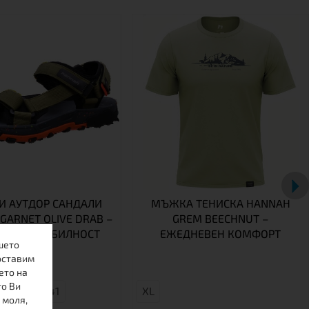
 АУТДОР САНДАЛИ
МЪЖКА ТЕНИСКА HANNAH
GARNET OLIVE DRAB –
GREM BEECHNUT –
РТ И СТАБИЛНОСТ
ЕЖЕДНЕВЕН КОМФОРТ
шето
оставим
ето на
то Ви
46
41
XL
 моля,