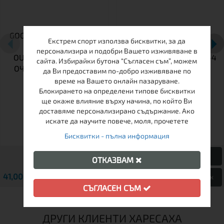
GOG LEVANTE E265-3P –
ФОТОХРОМАТИЧНИ
Екстрем спорт използва бисквитки, за да
ПОЛЯРИЗИРАНИ
ОЧИЛА ЗА ПЛАНИНА GOG
персонализира и подобри Вашето изживяване в
OUTDOOR / ТУРИЗЪМ
PAMIR E460-2C | КАТ. 2-4
сайта. Избирайки бутона “Съгласен съм”, можем
ОЧИЛА | REFLEX BLUE
да Ви предоставим по-добро изживяване по
време на Вашето онлайн пазаруване.
Блокирането на определени типове бисквитки
ще окаже влияние върху начина, по който Ви
доставяме персонализирано съдържание. Ако
искате да научите повече, моля, прочетете
Бисквитки - пълна информация
ОТКАЗВАМ
41,00 € / 80.19 лв.
88,00 € / 172.11 лв.
Виж
Виж
СЪГЛАСЕН СЪМ
ДРУГИ КЛИЕНТИ ХАРЕСАХА