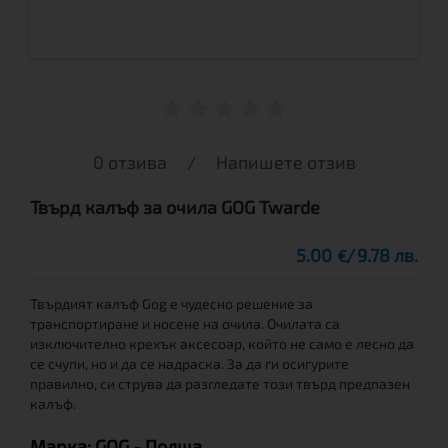
0 отзива
/
Напишете отзив
Твърд калъф за очила GOG Twarde
5.00
9.78 лв.
€
Твърдият калъф Gog е чудесно решение за
транспортиране и носене на очила. Очилата са
изключително крехък аксесоар, който не само е лесно да
се счупи, но и да се надраска. За да ги осигурите
правилно, си струва да разгледате този твърд предпазен
калъф.
Марка:
GOG
- Полша