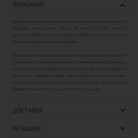
ОПИСАНИЕ
Калъфът е не само достатъчно твърд и затворен с цип, което значително
затруднява потенциалните повреди на носените в него очила. В
допълнение, вътрешността е завършена с приятен, мек материал. По този
начин намаляваме риска да ги надраскаме.
От друга страна този калъф увеличава срока на годност на очилата, като
гарантира, че те са правилно защитени по време на транспортиране. Сега
можем спокойно да ги скрием в раница или чанта, без да се страхуваме, че
те ще бъдат повредени. Калъфът Gog е направен в интересна цветова
комбинация, класическото черно е комбинирано с Бяло, за да се улесни
намирането на очилата ако са в долната част на раницата.
ДОСТАВКА
ВРЪЩАНЕ