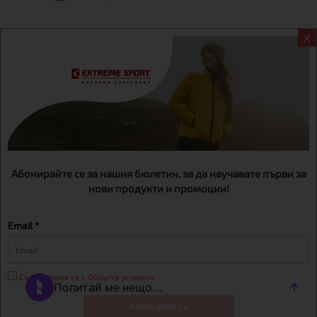
X
Информация
Екстрем спорт ЕООД, BG131452613, административен адрес
гр. София, Овча купел, ул.692, №12, офис 1, магазини
гр.София,бул. Дондуков 42, тел.:+359 895461012
Абонирайте се за нашия бюлетин, за да научавате първи за
нови продукти и промоции!
Email *
Съгласявам се с Общите условия
Абонирам се