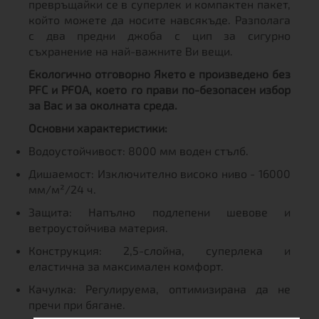
превръщайки се в суперлек и компактен пакет,
който можете да носите навсякъде. Разполага
с два предни джоба с цип за сигурно
съхранение на най-важните Ви вещи.
Екологично отговорно Якето е произведено без
PFC и PFOA, което го прави по-безопасен избор
за Вас и за околната среда.
Основни характеристики:
Водоустойчивост: 8000 мм воден стълб.
Дишаемост: Изключително високо ниво - 16000
мм/м²/24 ч.
Защита: Напълно подлепени шевове и
ветроустойчива материя.
Конструкция: 2,5-слойна, суперлека и
еластична за максимален комфорт.
Качулка: Регулируема, оптимизирана да не
пречи при бягане.