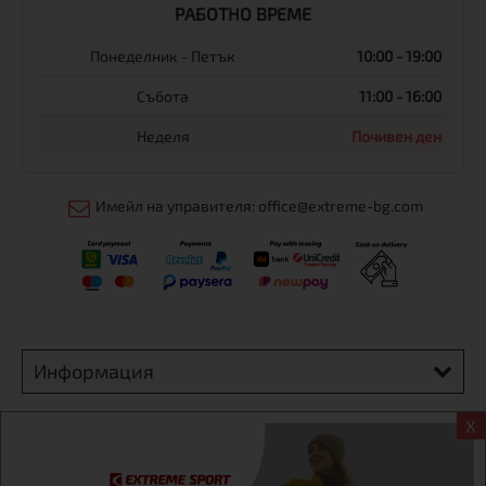
РАБОТНО ВРЕМЕ
Понеделник - Петък
10:00 - 19:00
Събота
11:00 - 16:00
Неделя
Почивен ден
Имейл на управителя: office@extreme-bg.com
Информация
X
Екстрем спорт ЕООД, BG131452613, административен адрес
гр. София, Овча купел, ул.692, №12, офис 1, магазини
гр.София,бул. Дондуков 42, тел.:+359 895461012