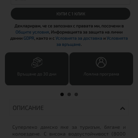
КУПИ С 1 КЛИК
Декларирам, че се запознах с правата ми, посочени в
Общите условия
, Информацията за защита на лични
данни
GDPR
, както и с
Условията за доставка
и
Условията
за връщане
.
Връщане до 30 дни
Лоялна програма
ОПИСАНИЕ
Суперлеко дамско яке за туризъм, бягане и
колоездене. С висока водоустойчивост (8000