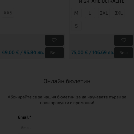
И БЯГАНЕ ULTRALITE
XXS
М
L
2XL
3XL
S
49,00 € / 95.84 лв.
75,00 € / 146.69 лв.
Виж
Виж
Онлайн бюлетин
Абонирайте се за нашия бюлетин, за да научавате първи за
нови продукти и промоции!
Email *