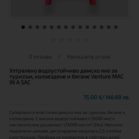
0 отзива
/
Напишете отзив
Ултралеко водоустойчиво дамско яке за
туризъм, колоездене и бягане Venture MAC
IN A SAC
75.00
146.69 лв.
€
Суперлеко и еластично дамско яке за туризъм, бягане и
колоездене. С висока водоустойчивост (8000 мм) и
изключителна дишаемост (16000 мм/м²/24ч). Напълно
подлепени шевове, регулируема качулка и 2,5-слойна
конструкция. Прибира се компактно в собствен джоб.