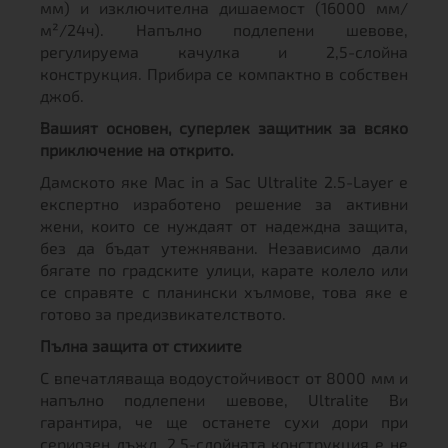
мм) и изключителна дишаемост (16000 мм/
м²/24ч). Напълно подлепени шевове,
регулируема качулка и 2,5-слойна
конструкция. Прибира се компактно в собствен
джоб.
Вашият основен, суперлек защитник за всяко
приключение на открито.
Дамското яке Mac in a Sac Ultralite 2.5-Layer е
експертно изработено решение за активни
жени, които се нуждаят от надеждна защита,
без да бъдат утежнявани. Независимо дали
бягате по градските улици, карате колело или
се справяте с планински хълмове, това яке е
готово за предизвикателството.
Пълна защита от стихиите
С впечатляваща водоустойчивост от 8000 мм и
напълно подлепени шевове, Ultralite Ви
гарантира, че ще останете сухи дори при
сериозен дъжд. 2,5-слойната конструкция е не