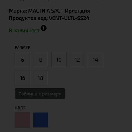
Марка:
MAC IN A SAC
- Ирландия
Продуктов код:
VENT-ULTL-SS24
В наличност
РАЗМЕР
6
8
10
12
14
16
18
Таблица с размери
ЦВЯТ