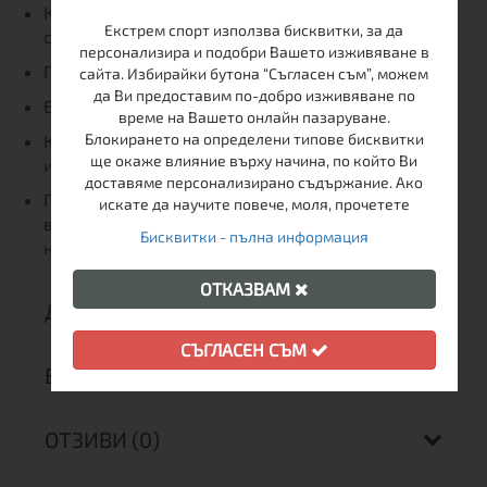
Компактност: Може да се опакова в собствения
Екстрем спорт използва бисквитки, за да
си джоб.
персонализира и подобри Вашето изживяване в
Практичност: Два предни джоба с цип.
сайта. Избирайки бутона “Съгласен съм”, можем
да Ви предоставим по-добро изживяване по
Екологичност: Без PFC и PFOA химикали.
време на Вашето онлайн пазаруване.
Блокирането на определени типове бисквитки
Кройка: Вталена (Close fitting) за спортна визия
ще окаже влияние върху начина, по който Ви
и функционалност.
доставяме персонализирано съдържание. Ако
Подходящо за: Туризъм, бягане, колоездене и
искате да научите повече, моля, прочетете
всякакви аутдор активности, изискващи лека и
Бисквитки - пълна информация
надеждна защита.
ОТКАЗВАМ
ДОСТАВКА
СЪГЛАСЕН СЪМ
ВРЪЩАНЕ
ОТЗИВИ (0)