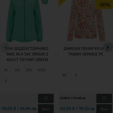
-30%
ЯКЕ ВОДОУСТОЙЧИВО
ДАМСКИ ПОЛАР EFLINA
MAC IN A SAC ORIGIN 2
TAWNY ORANGE PC
ADULT TIFFANY GREEN
XL
XS
2XL
XXS
М
S
S
57,00 € / 111.48 лв.
49,00 € / 95.84 лв.
40,00 € / 78.23 лв.
Виж
Виж