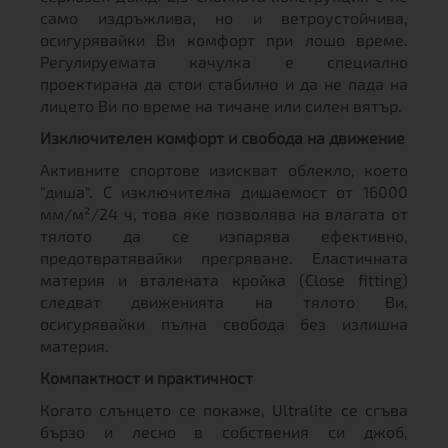
само издръжлива, но и ветроустойчива,
осигурявайки Ви комфорт при лошо време.
Регулируемата качулка е специално
проектирана да стои стабилно и да не пада на
лицето Ви по време на тичане или силен вятър.
Изключителен комфорт и свобода на движение
Активните спортове изискват облекло, което
"диша". С изключителна дишаемост от 16000
мм/м²/24 ч, това яке позволява на влагата от
тялото да се изпарява ефективно,
предотвратявайки прегряване. Еластичната
материя и вталената кройка (Close fitting)
следват движенията на тялото Ви,
осигурявайки пълна свобода без излишна
материя.
Компактност и практичност
Когато слънцето се покаже, Ultralite се сгъва
бързо и лесно в собствения си джоб,