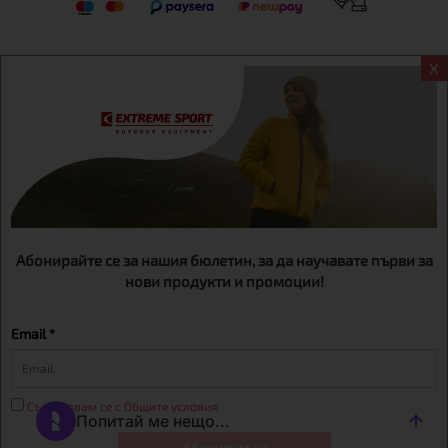
X
Информация
Екстрем спорт ЕООД, BG131452613, административен адрес
гр. София, Овча купел, ул.692, №12, офис 1, магазини
гр.София,бул. Дондуков 42, тел.:+359 895461012
Абонирайте се за нашия бюлетин, за да научавате първи за
нови продукти и промоции!
Email *
Съгласявам се с Общите условия
Абонирам се