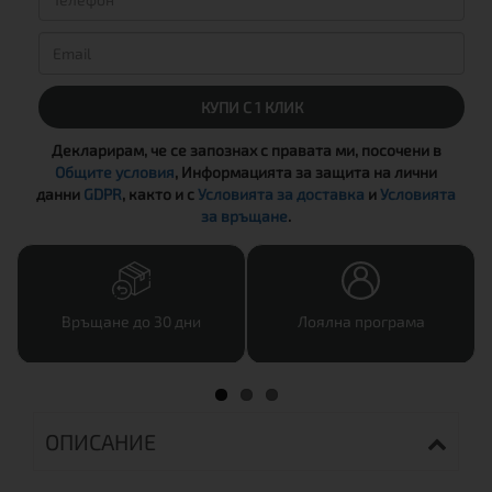
КУПИ С 1 КЛИК
Декларирам, че се запознах с правата ми, посочени в
Общите условия
, Информацията за защита на лични
данни
GDPR
, както и с
Условията за доставка
и
Условията
за връщане
.
Връщане до 30 дни
Лоялна програма
ОПИСАНИЕ