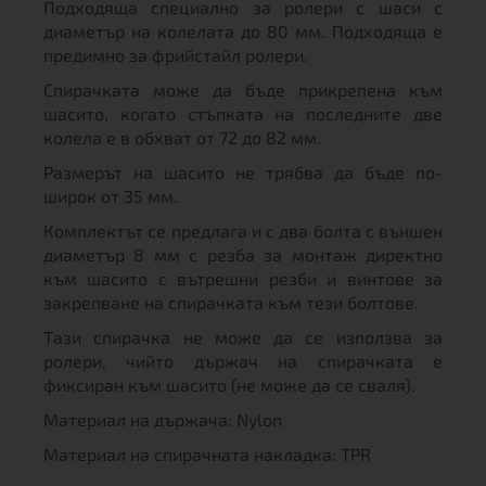
Подходяща специално за ролери с шаси с
диаметър на колелата до 80 мм. Подходяща е
предимно за фрийстайл ролери.
Спирачката може да бъде прикрепена към
шасито, когато стъпката на последните две
колела е в обхват от 72 до 82 мм.
Размерът на шасито не трябва да бъде по-
широк от 35 мм.
Комплектът се предлага и с два болта с външен
диаметър 8 мм с резба за монтаж директно
към шасито с вътрешни резби и винтове за
закрепване на спирачката към тези болтове.
Тази спирачка не може да се използва за
ролери, чийто държач на спирачката е
фиксиран към шасито (не може да се сваля).
Материал на държача: Nylon
Материал на спирачната накладка: TPR