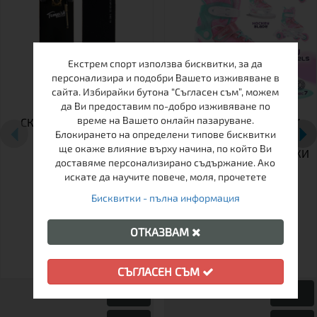
Екстрем спорт използва бисквитки, за да
персонализира и подобри Вашето изживяване в
сайта. Избирайки бутона “Съгласен съм”, можем
да Ви предоставим по-добро изживяване по
време на Вашето онлайн пазаруване.
СКЕЙТБОРД TEMPISH
ДЕТСКИ РЕГУЛИРУЕМИ
Блокирането на определени типове бисквитки
EMPTY
КЪНКИ TEMPISH TRILO 4
ще окаже влияние върху начина, по който Ви
В 1 GIRL – РОЛЕРИ, КЪНКИ
доставяме персонализирано съдържание. Ако
ЗА ЛЕД И РОЛКОВИ
искате да научите повече, моля, прочетете
КЪНКИ В ЕДНО
Бисквитки - пълна информация
ОТКАЗВАМ
26-29
30-33
34-37
СЪГЛАСЕН СЪМ