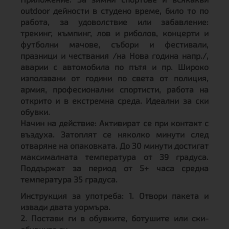
outdoor дейности в студено време, било то по
работа, за удоволствие или забавление:
трекинг, къмпинг, лов и риболов, концерти и
футболни мачове, събори и фестивали,
празници и чествания /на Нова година напр./,
аварии с автомобила по пътя и пр. Широко
използвани от години по света от полиция,
армия, професионални спортисти, работа на
открито и в екстремна среда. Идеални за ски
обувки.
Начин на действие:
Активират се при контакт с
въздуха. Затоплят се няколко минути след
отваряне на опаковката. До 30 минути достигат
максималната температура от 39 градуса.
Поддържат за период от 5+ часа средна
температура 35 градуса.
Инструкция за употреба:
1. Отвори пакета и
извади двата уормъра.
2. Постави ги в обувките, ботушите или ски-