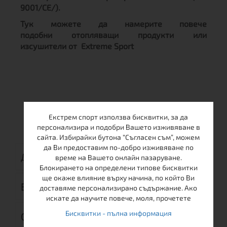
9001/CE/).
Тук можете да намерите повече
подобни отопляващи продукти или
изсушители от Extreme Sport
Екстрем спорт използва бисквитки, за да
персонализира и подобри Вашето изживяване в
сайта. Избирайки бутона “Съгласен съм”, можем
да Ви предоставим по-добро изживяване по
ДОСТАВКА
време на Вашето онлайн пазаруване.
Блокирането на определени типове бисквитки
ще окаже влияние върху начина, по който Ви
ВРЪЩАНЕ
доставяме персонализирано съдържание. Ако
искате да научите повече, моля, прочетете
Бисквитки - пълна информация
ОТЗИВИ (0)