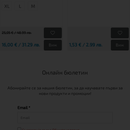
XL
L
М
25,05 € / 48.99 лв.
16,00 € / 31.29 лв.
1,53 € / 2.99 лв.
Виж
Виж
Онлайн бюлетин
Абонирайте се за нашия бюлетин, за да научавате първи за
нови продукти и промоции!
Email *
Съгласен/а съм с Общите условия