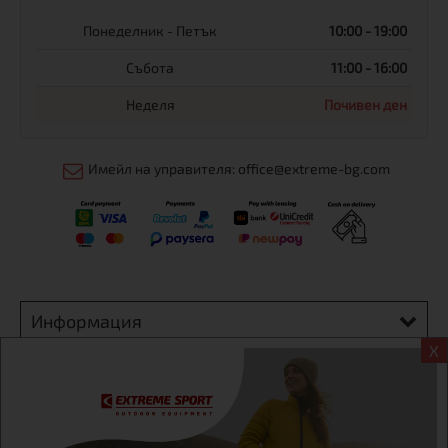
Понеделник - Петък
10:00 - 19:00
Събота
11:00 - 16:00
Неделя
Почивен ден
Имейл на управителя: office@extreme-bg.com
Информация
X
Екстрем спорт ЕООД, BG131452613, административен адрес
гр. София, Овча купел, ул.692, №12, офис 1, магазини
гр.София,бул. Дондуков 42, тел.:+359 895461012