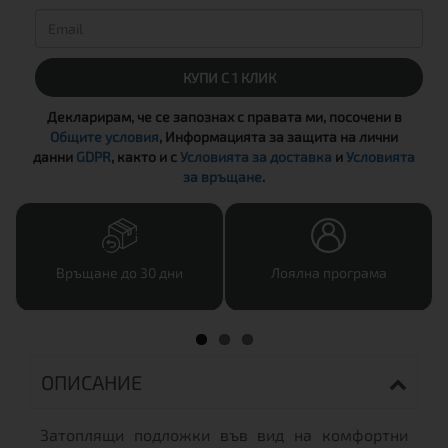
КУПИ С 1 КЛИК
Декларирам, че се запознах с правата ми, посочени в
Общите условия
, Информацията за защита на лични
данни
GDPR
, както и с
Условията за доставка
и
Условията
за връщане
.
Връщане до 30 дни
Лоялна програма
ОПИСАНИЕ
Затоплящи подложки във вид на комфортни