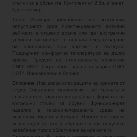
стелки за в обувките. Комплект от 2 бр. в пакет.
Един размер.
Т.нар. Уормъри придобиват все по-голяма
популярност сред практикуващите активни
дейности в студено време или при екстремни
условия. Активират се веднага след отваряне
на опаковката, при контакт с въздуха.
Поддържат комфортна температура за дълго
време. Продукт на италианската компания
ONLY ONE® Corporation, запазена марка ONLY
HOT®. Произведени в Япония.
Описание
: Нов висок клас защита на краката от
студа. Специална технология - от тънката и
гъвкава конструкция до дизайна с формата на
вътрешни стелки за обувки. Функционират
идеално в нискокислородната среда на
всякакви обувки и ботуши. Просто поставете
всяка една от тях в обувките и ще получите
незабавно топло облегчение за краката си.
Приложение
: За зимни спортове и всякакви