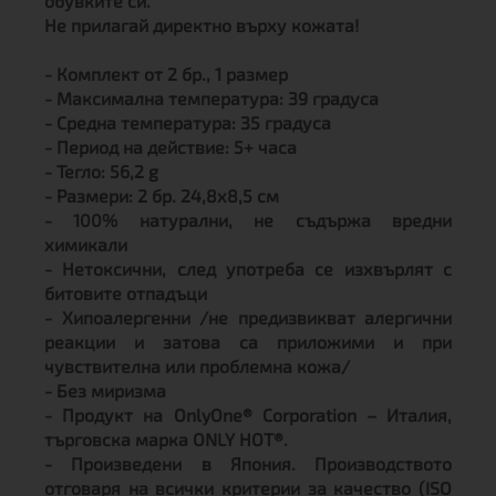
обувките си.
Не прилагай директно върху кожата!
- Комплект от 2 бр., 1 размер
- Максимална температура: 39 градуса
- Средна температура: 35 градуса
- Период на действие: 5+ часа
- Тегло: 56,2 g
- Размери: 2 бр. 24,8х8,5 см
- 100% натурални, не съдържа вредни
химикали
- Нетоксични, след употреба се изхвърлят с
битовите отпадъци
- Хипоалергенни /не предизвикват алергични
реакции и затова са приложими и при
чувствителна или проблемна кожа/
- Без миризма
- Продукт на OnlyOne® Corporation – Италия,
търговска марка ONLY HOT®.
- Произведени в Япония.
Производството
отговаря на всички критерии за качество (ISO