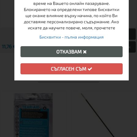
време на Вашето онлайн пазаруване.
Блокирането на определени типове бисквитки
ще окаже влияние върху начина, по който Ви
доставяме персонализирано съдържание. Ако
искате да научите повече, моля, прочетете
Бисквитки - пълна информация
11,76 € / 23.00 лв.
15,34 € / 30.00 лв.
Виж
Виж
ОТКАЗВАМ
СЪГЛАСЕН СЪМ
ДРУГИ КЛИЕНТИ ХАРЕСАХА