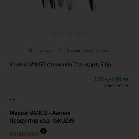
0 отзива
/
Напишете отзив
V клин VANGO стоманен Стандарт, 5 бр.
2.51
4.91 лв.
€
3.58
€
7.00 лв.
5 бр.
Марка:
VANGO
- Англия
Продуктов код:
TSKU239
по поръчка