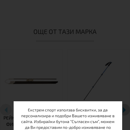
ОЩЕ ОТ ТАЗИ МАРКА
Екстрем спорт използва бисквитки, за да
персонализира и подобри Вашето изживяване в
РЕЙКИ КОМПЛЕКТ VANGO
ЩЕКА VANGO PICO
сайта. Избирайки бутона “Съгласен съм”, можем
ФИБРОСТЪКЛО 8.5 ММ
да Ви предоставим по-добро изживяване по