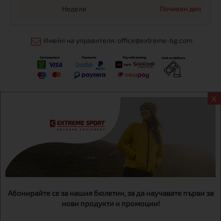
Неделя
Почивен ден
Имейл на управителя: office@extreme-bg.com
X
Информация
Екстрем спорт ЕООД, BG131452613, административен адрес
гр. София, Овча купел, ул.692, №12, офис 1, магазини
гр.София,бул. Дондуков 42, тел.:+359 895461012
Абонирайте се за нашия бюлетин, за да научавате първи за
нови продукти и промоции!