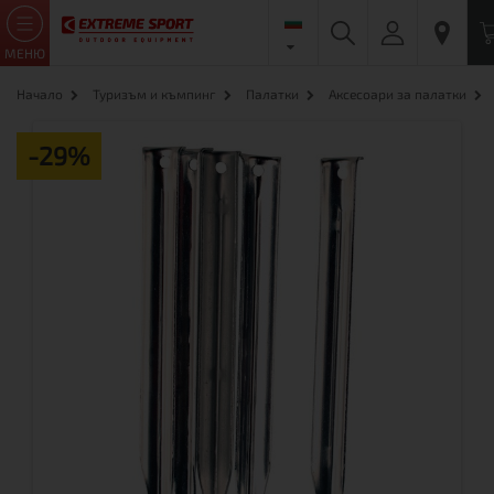
МЕНЮ
Начало
Туризъм и къмпинг
Палатки
Аксесоари за палатки
-29%