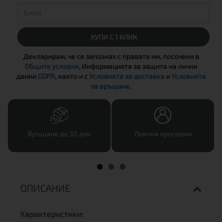
КУПИ С 1 КЛИК
Декларирам, че се запознах с правата ми, посочени в
Общите условия
, Информацията за защита на лични
данни
GDPR
, както и с
Условията за доставка
и
Условията
за връщане
.
Връщане до 30 дни
Лоялна програма
ОПИСАНИЕ
Характеристики: