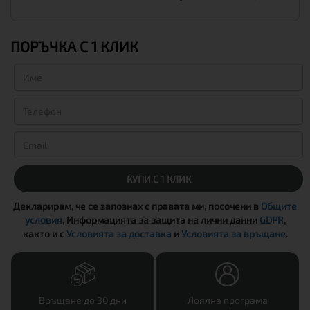
ПОРЪЧКА С 1 КЛИК
КУПИ С 1 КЛИК
Декларирам, че се запознах с правата ми, посочени в
Общите
условия
, Информацията за защита на лични данни
GDPR
,
както и с
Условията за доставка
и
Условията за връщане
.
Връщане до 30 дни
Лоялна програма