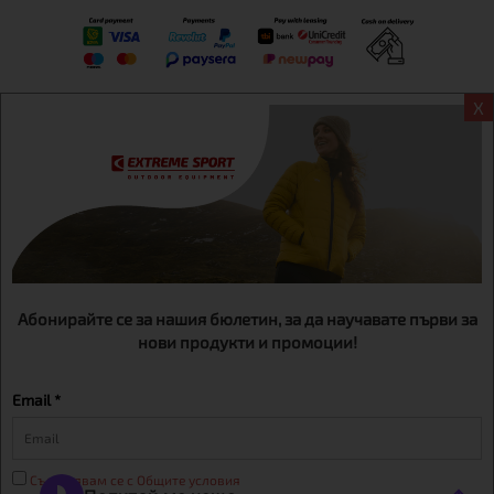
X
Информация
Екстрем спорт ЕООД, BG131452613, административен адрес
гр. София, Овча купел, ул.692, №12, офис 1, магазини
гр.София,бул. Дондуков 42, тел.:+359 895461012
Абонирайте се за нашия бюлетин, за да научавате първи за
нови продукти и промоции!
Email *
Съгласявам се с Общите условия