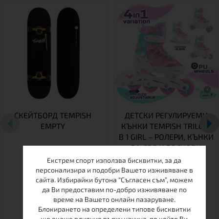
СКЕЙТБОРД TEMPISH
ДЕТСКИ РЕГУЛИРУЕМИ
EMPTY
КЪНКИ TEMPISH TRILO 4
В 1 GIRL – РОЛЕРИ, КЪНКИ
ЗА ЛЕД И РОЛКОВИ
КЪНКИ В ЕДНО
Екстрем спорт използва бисквитки, за да
персонализира и подобри Вашето изживяване в
сайта. Избирайки бутона “Съгласен съм”, можем
да Ви предоставим по-добро изживяване по
26-29
30-33
34-37
време на Вашето онлайн пазаруване.
Блокирането на определени типове бисквитки
ще окаже влияние върху начина, по който Ви