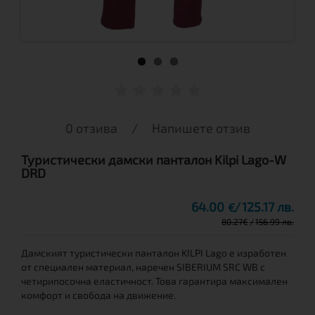
0 отзива
/
Напишете отзив
Туристически дамски панталон Kilpi Lago-W
DRD
64.00
125.17 лв.
€
80.27
€
156.99 лв.
Дамският туристически панталон KILPI Lago e изработен
от специален материал, наречен SIBERIUM SRC WB с
четирипосочна еластичност. Това гарантира максимален
комфорт и свобода на движение.