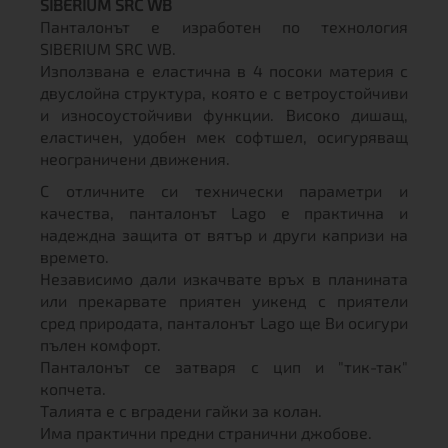
SIBERIUM SRC WB
Панталонът е изработен по технология
SIBERIUM SRC WB.
Използвана е еластична в 4 посоки материя с
двуслойна структура, която е с ветроустойчиви
и износоустойчиви функции. Високо дишащ,
еластичен, удобен мек софтшел, осигуряващ
неограничени движения.
С отличните си технически параметри и
качества, панталонът Lago е практична и
надеждна защита от вятър и други капризи на
времето.
Независимо дали изкачвате връх в планината
или прекарвате приятен уикенд с приятели
сред природата, панталонът Lago ще Ви осигури
пълен комфорт.
Панталонът се затваря с цип и "тик-так"
копчета.
Талията е с вградени гайки за колан.
Има практични предни странични джобове.