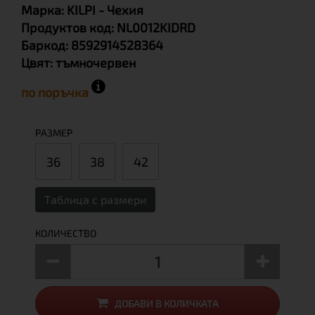
Марка:
KILPI
- Чехия
Продуктов код:
NL0012KIDRD
Баркод:
8592914528364
Цвят:
тъмночервен
по поръчка
РАЗМЕР
36
38
42
Таблица с размери
КОЛИЧЕСТВО
ДОБАВИ В КОЛИЧКАТА