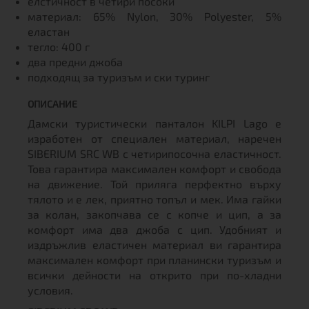
елстичност в четири посоки
материал: 65% Nylon, 30% Polyester, 5%
еластан
тегло: 400 г
два предни джоба
подходящ за туризъм и ски туринг
ОПИСАНИЕ
Дамски туристически панталон KILPI Lago e
изработен от специален материал, наречен
SIBERIUM SRC WB с четирипосочна еластичност.
Това гарантира максимален комфорт и свобода
на движение. Той приляга перфектно върху
тялото и е лек, приятно топъл и мек. Има гайки
за колан, закопчава се с копче и цип, а за
комфорт има два джоба с цип. Удобният и
издръжлив еластичен материал ви гарантира
максимален комфорт при планински туризъм и
всички дейности на открито при по-хладни
условия.