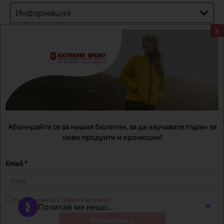
Информация
X
Екстрем спорт ЕООД, BG131452613, административен адрес
гр. София, Овча купел, ул.692, №12, офис 1, магазини
гр.София,бул. Дондуков 42, тел.:+359 895461012
Абонирайте се за нашия бюлетин, за да научавате първи за
нови продукти и промоции!
Email *
Съгласявам се с Общите условия
Абонирам се