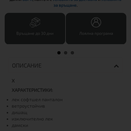
за връщане
.
Връщане до 30 дни
Лоялна програма
ОПИСАНИЕ
Х
ХАРАКТЕРИСТИКИ:
лек софтшел панталон
ветроустойчив
дишащ
изключително лек
дамски