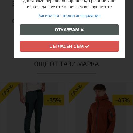
доставяме персонализирано съдържание. Ако
ВРЪЩАНЕ
искате да научите повече, моля, прочетете
Бисквитки - пълна информация
ОТЗИВИ (0)
ОТКАЗВАМ
СЪГЛАСЕН СЪМ
ОЩЕ ОТ ТАЗИ МАРКА
ПРОМО
ПРОМО
-35%
-47%