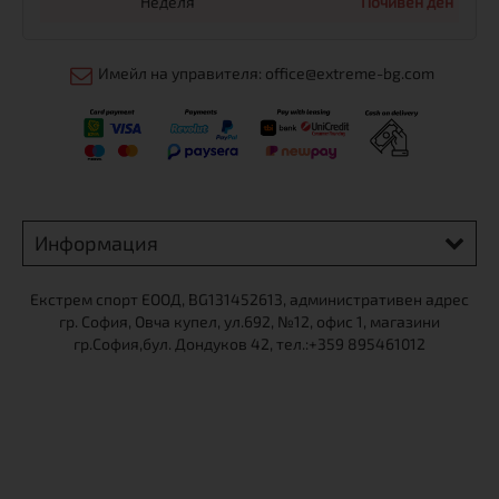
Неделя
Почивен ден
Имейл на управителя: office@extreme-bg.com
Информация
X
Екстрем спорт ЕООД, BG131452613, административен адрес
гр. София, Овча купел, ул.692, №12, офис 1, магазини
гр.София,бул. Дондуков 42, тел.:+359 895461012
Абонирайте се за нашия бюлетин, за да научавате първи за