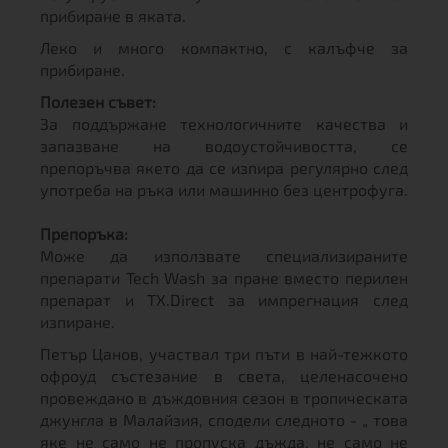
прибиране в яката.
Леко и много компактно, с калъфче за
прибиране.
Полезен съвет:
За поддържане технологичните качества и
запазване на водоустойчивостта, се
препоръчва якето да се изпира регулярно след
употреба на ръка или машинно без центрофуга.
Препоръка:
Може да използвате специализираните
препарати Tech Wash за пране вместо перилен
препарат и TX.Direct за импрегнация след
изпиране.
Петър Цанов, участвал три пъти в най-тежкото
офроуд състезание в света, целенасочено
провеждано в дъждовния сезон в тропическата
джунгла в Малайзия, сподели следното - „ това
яке не само не пропуска дъжда, не само не