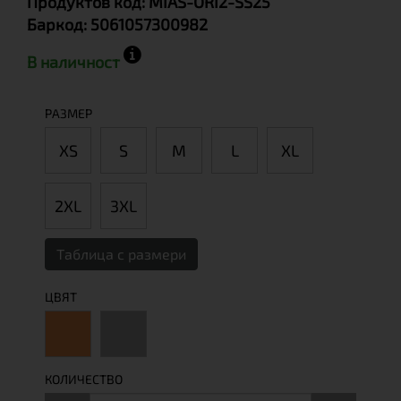
Продуктов код:
MIAS-ORI2-SS25
Баркод:
5061057300982
В наличност
РАЗМЕР
XS
S
М
L
XL
2XL
3XL
Таблица с размери
ЦВЯТ
КОЛИЧЕСТВО