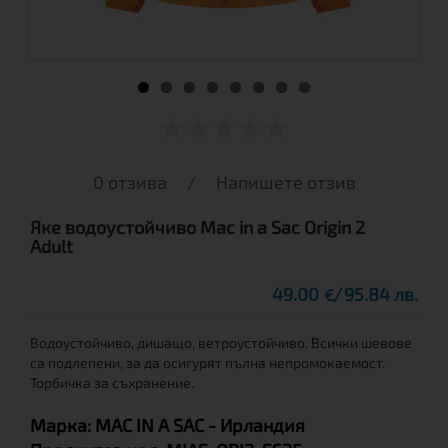
0 отзива
/
Напишете отзив
Яке водоустойчиво Mac in a Sac Origin 2
Adult
49.00
95.84 лв.
€
Водоустойчивo, дишащo, ветроустойчивo. Всички шевове
са подлепени, за да осигурят пълна непромокаемост.
Торбичка за съхранение.
Марка:
MAC IN A SAC
- Ирландия