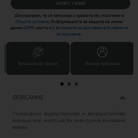
КУПИ С 1 КЛИК
Декларирам, че се запознах с правата ми, посочени в
Общите условия
, Информацията за защита на лични
данни
GDPR
, както и с
Условията за доставка
и
Условията
за връщане
.
Връщане до 30 дни
Лоялна програма
ОПИСАНИЕ
Пълноценно водоустойчиво и ветроустойчиво
дишащо яке, което ще Ви пази сухи в дъждовно
време.