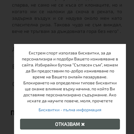
спарва, не само не се къса от клонаците, но и
когато ми се наложи да скоча в реката, то
задържа въздух и се надува около мен като
спасителна риза. Такова чудо не съм виждал,
вече не тръгвам за дъждовната гора без него" .
ДОСТАВКА
Екстрем спорт използва бисквитки, за да
персонализира и подобри Вашето изживяване в
сайта. Избирайки бутона “Съгласен съм”, можем
ВРЪЩАНЕ
да Ви предоставим по-добро изживяване по
време на Вашето онлайн пазаруване.
ОТЗИВИ (0)
Блокирането на определени типове бисквитки
ще окаже влияние върху начина, по който Ви
доставяме персонализирано съдържание. Ако
искате да научите повече, моля, прочетете
Бисквитки - пълна информация
ПРЕПОРЪЧВАМЕ ВИ СЪЩО:
ОТКАЗВАМ