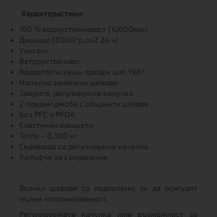
Характеристики:
100 % водоустойчивост (10000мм)
Дишащо (8000гр см2 24 ч)
Унисекс
Ветроустойчиво
Водоотблъскващ преден цип YKK®
Напълно залепени шевове
Закрита, регулируема качулка
2 предни джоба с обърнати ципове
Без PFC и PFOA
Еластични маншети
Тегло – 0,300 кг
Скриваща се регулируема качулка
Калъфче за съхранение
Всички шевове са подлепени, за да осигурят
пълна непромокаемост.
Регулируемата качулка има възможност за