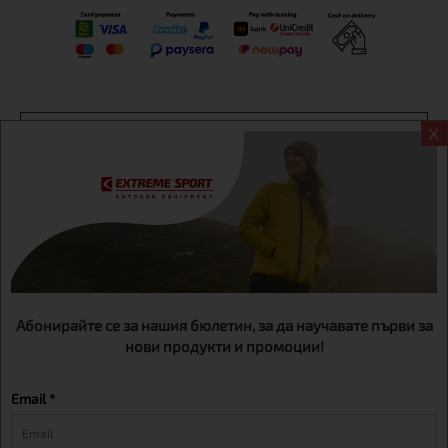
Информация
X
Екстрем спорт ЕООД, BG131452613, административен адрес
гр. София, Овча купел, ул.692, №12, офис 1, магазини
гр.София,бул. Дондуков 42, тел.:+359 895461012
Абонирайте се за нашия бюлетин, за да научавате първи за
нови продукти и промоции!
Email *