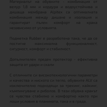
Материалът на обувките - комбинация от
велур 1,8 мм и кордура и водоустойчива и
дишаща мембрана Alpitex са оптималната
комбинация между дишане и изолация и
гарантират пълен комфорт на крака
независимо от условията.
Подметка Rubber е разработена така, че да се
постигне максимална функционалност,
сигурност, комфорт и стабилност.
Допълнителен преден протектор - ефективна
защита от удари и скали
С отличните си високотехнологични параметри
и качества и ниското си тегло, обувките ALV са
изключително подходящи за трекинг, хайкинг,
къмпингуване и риболов. В тази обувка кракът
се чувства стабилно и комфортно както при
лоши условия в планината, така и в града.