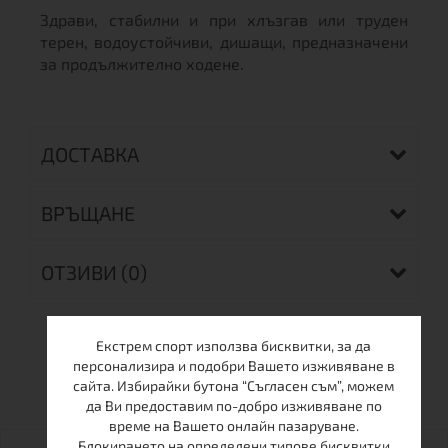
Здрави, стабилни и при хлъзгав или труден
терен, водоустойчиви, дишащи, предназначени
за продължително ходене.
ДОСТАВКА
ВРЪЩАНЕ
ОТЗИВИ (0)
Екстрем спорт използва бисквитки, за да
ОЩЕ ОТ ТАЗИ МАРКА
персонализира и подобри Вашето изживяване в
сайта. Избирайки бутона “Съгласен съм”, можем
да Ви предоставим по-добро изживяване по
време на Вашето онлайн пазаруване.
Блокирането на определени типове бисквитки