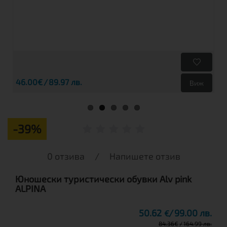
46.00€
89.97 лв.
Виж
-39%
0 отзива
/
Напишете отзив
Юношески туристически обувки Alv pink
ALPINA
50.62
99.00 лв.
€
84.36
€
164.99 лв.