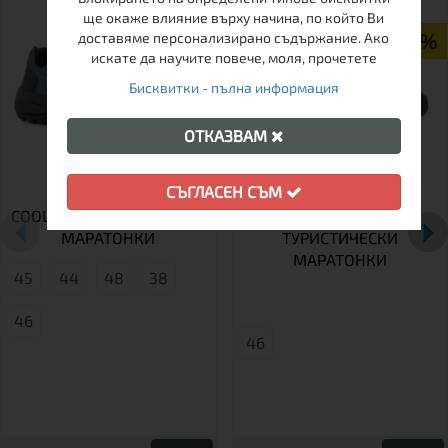
ПРОМО
ще окаже влияние върху начина, по който Ви
доставяме персонализирано съдържание. Ако
-25%
искате да научите повече, моля, прочетете
Бисквитки - пълна информация
ОТКАЗВАМ
СЪГЛАСЕН СЪМ
COOL 2.0 BLU ОЛЕКОТЕНИ
MAX - BLACK / OLIVE
МАРАТОНКИ
ТУРИСТИЧЕСКИ
МАРАТОНКИ
45
44
48
38
46
46