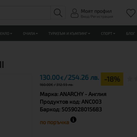
Моят профил
Вход/Регистрация
ЛЕКЛО
ОЧИЛА
ТУРИЗЪМ И КЪМПИНГ
СПОРТ
БЛОГ
I
130.00
254.26 лв.
-18%
€
160.00
€
312.93 лв.
Марка:
ANARCHY
- Англия
Продуктов код:
ANC003
Баркод:
5059028015683
по поръчка