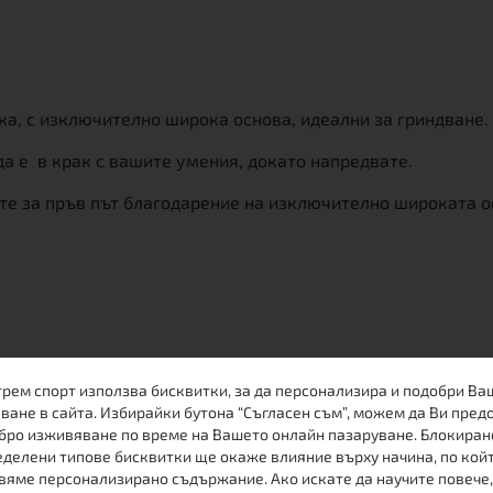
увка, с изключително широка основа, идеални за гриндване.
 да е в крак с вашите умения, докато напредвате.
те за пръв път благодарение на изключително широката ос
трем спорт използва бисквитки, за да персонализира и подобри Ва
ПРЕПОРЪЧАНИ ПРОДУКТИ
ване в сайта. Избирайки бутона “Съгласен съм”, можем да Ви пред
бро изживяване по време на Вашето онлайн пазаруване. Блокиран
делени типове бисквитки ще окаже влияние върху начина, по кой
вяме персонализирано съдържание. Ако искате да научите повече,