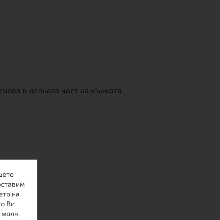
нова в долната част на кънката.
шето
оставим
ето на
то Ви
 моля,