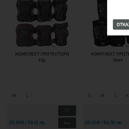
ОТК
КОМПЛЕКТ ПРОТЕКТОРИ
КОМПЛЕКТ ПРОТ
FID
TAKY
М
L
S
М
L
X
20.00€
39.12 лв.
28.00€
54.76 лв.
Виж