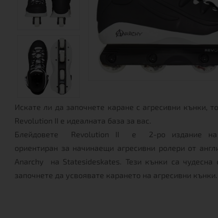
Искате ли да започнете каране с агресивни кънки, т
Revolution II е идеалната база за вас.
Блейдовете Revolution II е 2-ро издание на
ориентиран за начинаещи агресивни ролери от англ
Anarchy на Statesideskates. Тези кънки са чудесна 
започнете да усвоявате карането на агресивни кънки.