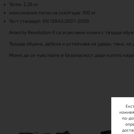
Тегло: 2,26 кг
максимално тегло на скейтъра: 100 кг
Тест стандарт: EN 13843:2007-2009
Anarchy Revolution II са агресивни кънки с твърда об
Твърда обувка, дебела и устойчива на удари, така, че
Може да се чувствате в безопасност дори когато кара
Екс
изживя
по-до
опре
доста