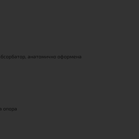
 абсорбатор, анатомично оформена
а опора