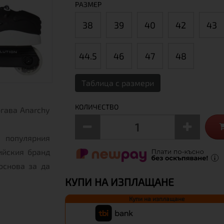
РАЗМЕР
38
39
40
42
43
44.5
46
47
48
Таблица с размери
КОЛИЧЕСТВО
огава Anarchy
 популярния
ийския бранд
основа за да
КУПИ НА ИЗПЛАЩАНЕ
Купи на изплащане