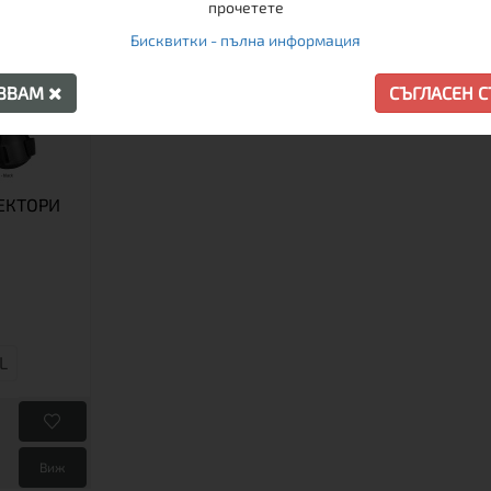
прочетете
Бисквитки - пълна информация
АЗВАМ
СЪГЛАСЕН 
ЕКТОРИ
L
Виж