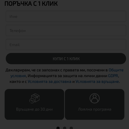
ПОРЪЧКА С 1 КЛИК
КУПИ С 1 КЛИК
Декларирам, че се запознах с правата ми, посочени в
Общите
условия
, Информацията за защита на лични данни
GDPR
,
както и с
Условията за доставка
и
Условията за връщане
.
Връщане до 30 дни
Лоялна програма