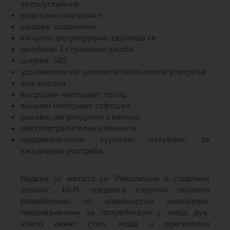
ветроустойчив
еластичен материал
шевове: подлепени
качулка: регулируема, сваляща се
джобове: 2 странични джоба
ципове: SBS
удължители на циповете за по-лесна употреба
яка: висока
вътрешен материал: полар
външен материал: софтшел
ръкави: регулируеми с велкро
светлоотразителни елементи
предназначение: туризъм, пътуване, за
ежедневна употреба
Водена от мотото си "Революция в спортния
дизайн", KILPI предлага спортни облекла
разработени от швейцарски дизайнери,
предназначени за потребители с млад дух,
които ценят стил, мода и оригинални