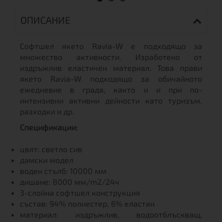
ОПИСАНИЕ
Софтшел якето Ravia-W е подходящо за
множество активности. Изработено от
издръжлив еластичен материал. Това прави
якето Ravia-W подходящо за обичайното
ежедневие в града, както и и при по-
интензивни активни дейности като туризъм,
разходки и др.
Спецификации:
цвят: светло сив
дамски модел
воден стълб: 10000 мм
дишане: 8000 мм/m2/24ч
3-слойна софтшел конструкция
състав: 94% полиестер, 6% еластан
материал: издръжлив, водоотблъскващ,