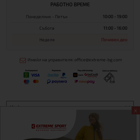
РАБОТНО ВРЕМЕ
Понеделник - Петък
10:00 - 19:00
Събота
11:00 - 16:00
Неделя
Почивен ден
Имейл на управителя: office@extreme-bg.com
Информация
X
Екстрем спорт ЕООД, BG131452613, административен адрес
гр. София, Овча купел, ул.692, №12, офис 1, магазини
гр.София,бул. Дондуков 42, тел.:+359 895461012