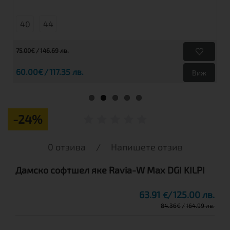
40
44
75.00€
146.69 лв.
60.00€
117.35 лв.
Виж
-24%
0 отзива
/
Напишете отзив
Дамско софтшел яке Ravia-W Max DGI KILPI
63.91
125.00 лв.
€
84.36
€
164.99 лв.