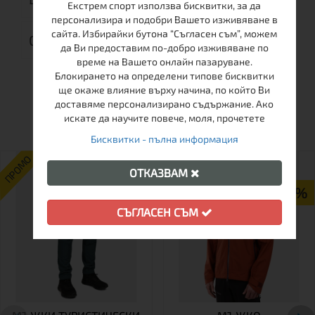
Екстрем спорт използва бисквитки, за да
персонализира и подобри Вашето изживяване в
сайта. Избирайки бутона “Съгласен съм”, можем
ОТЗИВИ (0)
да Ви предоставим по-добро изживяване по
време на Вашето онлайн пазаруване.
Блокирането на определени типове бисквитки
ще окаже влияние върху начина, по който Ви
ОЩЕ ОТ ТАЗИ МАРКА
доставяме персонализирано съдържание. Ако
искате да научите повече, моля, прочетете
Бисквитки - пълна информация
ПРОМО
ПРОМО
ОТКАЗВАМ
-35%
-47%
СЪГЛАСЕН СЪМ