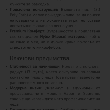
кънките за разходка.
Подсилена конструкция:
Външната част (3D
Poly Carb) е малко по-издръжлива, за да понесе
натоварването на хокейната игра, но остава
достатъчно гъвкава за лесно учене.
Premium Комфорт:
Вътрешността е подплатена
със специален
Nylex (Fleece) материал
, който
не само е мек, но и държи крака по-топъл от
стандартните микрофибри.
Ключови предимства:
Стабилност за начинаещи:
Ножът е с по-дълъг
радиус (13 фута), което осигурява по-голяма
контактна площ с леда. Това прави пазенето на
равновесие много по-лесно.
Модерна визия:
Дизайнът е вдъхновен от
професионалните модели Vapor и Supreme,
така че ще изглеждате като професионалист на
леда.
Омекотяване на глезена:
Anaform подложките