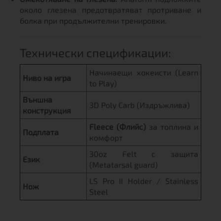
около глезена предотвратяват протриване и
болка при продължителни тренировки.
Технически спецификации:
Начинаещи хокеисти (Learn
Ниво на игра
to Play)
Външна
3D Poly Carb (Издръжлива)
конструкция
Fleece (Флийс)
за топлина и
Подплата
комфорт
30oz Felt с защита
Език
(Metatarsal guard)
LS Pro II Holder / Stainless
Нож
Steel