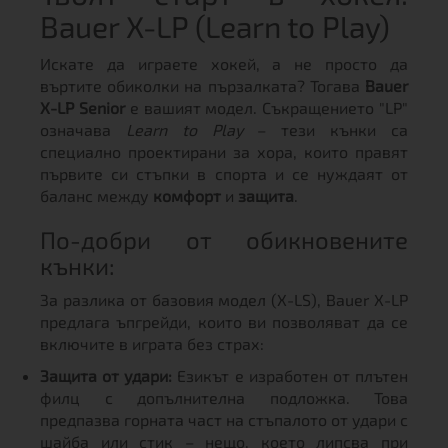
Bauer X-LP (Learn to Play)
Искате да играете хокей, а не просто да
въртите обиколки на пързалката? Тогава
Bauer
X-LP Senior
е вашият модел. Съкращението "LP"
означава
Learn to Play
– тези кънки са
специално проектирани за хора, които правят
първите си стъпки в спорта и се нуждаят от
баланс между
комфорт
и
защита
.
По-добри от обикновените
кънки:
За разлика от базовия модел (X-LS), Bauer X-LP
предлага ъпгрейди, които ви позволяват да се
включите в играта без страх:
Защита от удари:
Езикът е изработен от плътен
филц с допълнителна подложка. Това
предпазва горната част на стъпалото от удари с
шайба или стик – нещо, което липсва при