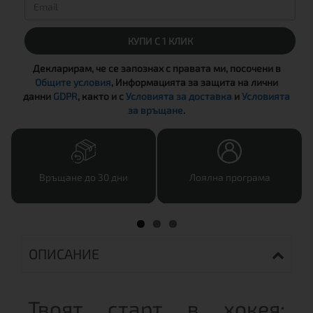
КУПИ С 1 КЛИК
Декларирам, че се запознах с правата ми, посочени в
Общите условия
, Информацията за защита на лични
данни
GDPR
, както и с
Условията за доставка
и
Условията
за връщане
.
Връщане до 30 дни
Лоялна програма
ОПИСАНИЕ
Твоят старт в хокея: