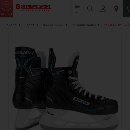
МЕНЮ
Начало
Спорт
Зимни кънки
Хокейни кънки
Хокейни Кънки B