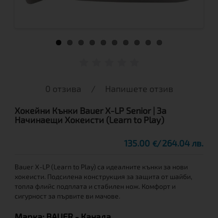
0 отзива
/
Напишете отзив
Хокейни Кънки Bauer X-LP Senior | За
Начинаещи Хокеисти (Learn to Play)
135.00
264.04 лв.
€
Bauer X-LP (Learn to Play) са идеалните кънки за нови
хокеисти. Подсилена конструкция за защита от шайби,
топла флийс подплата и стабилен нож. Комфорт и
сигурност за първите ви мачове.
Марка:
BAUER
- Канада