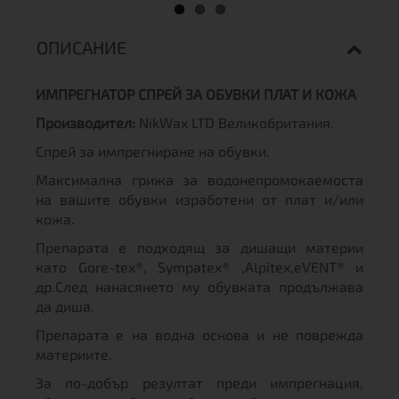
ОПИСАНИЕ
ИМПРЕГНАТОР СПРЕЙ ЗА ОБУВКИ ПЛАТ И КОЖА
Производител:
NikWax LTD Великобритания.
Спрей за импрегниране на обувки.
Максимална грижа за водонепромокаемоста
на вашите обувки изработени от плат и/или
кожа.
Препарата е подходящ за дишащи материи
като Gore-tex®, Sympatex® ,Alpitex,eVENT® и
др.След нанасянето му обувката продължава
да диша.
Препарата е на водна основа и не поврежда
материите.
За по-добър резултат преди импрегнация,