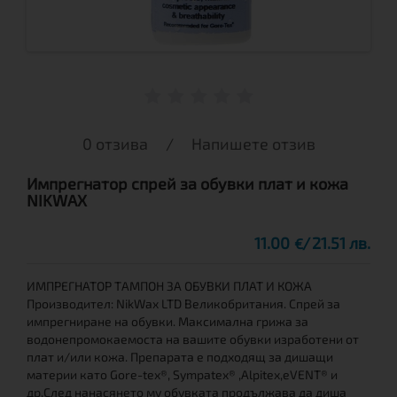
0 отзива
/
Напишете отзив
Импрегнатор спрей за обувки плат и кожа
NIKWAX
11.00
21.51 лв.
€
ИМПРЕГНАТОР ТАМПОН ЗА ОБУВКИ ПЛАТ И КОЖА
Производител: NikWax LTD Великобритания. Спрей за
импрегниране на обувки. Максимална грижа за
водонепромокаемоста на вашите обувки изработени от
плат и/или кожа. Препарата е подходящ за дишащи
материи като Gore-tex®, Sympatex® ,Alpitex,eVENT® и
др.След нанасянето му обувката продължава да диша