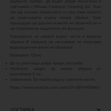
обувките трябва да бъдат добре почистени и
третирани с Nikwax Footwear Cleaning Gel. Този
гел ще съживи покритието и след това можете
да ипрегнирате върху мокра обувка. Тази
процедура ще удължи живота на обувките ви и
ще подпомогне защитните им функции.
Препаратът се нанася върху чиста и влажна
обувка! В процеса на изсъхване се получава
водозащитния филм на обувката.
Опаковка: 125ml.
Да се разклаща добре преди употреба.
Нанесете щедро на мокра обувка от
разстояние 5 см.
Забележка: Тествайте върху скритите места.
https://www.youtube.com/watch?v=BfcYrHSIHkU
ДОСТАВКА