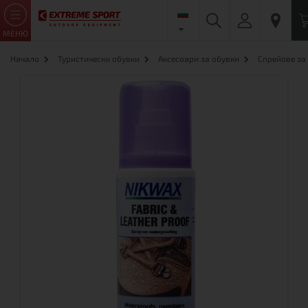
МЕНЮ
Начало
Туристически обувки
Аксесоари за обувки
Спрейове за