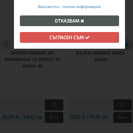
Бисквитки - пълна информация
ОТКАЗВАМ
СЪГЛАСЕН СЪМ
ПРЕПАРАТ ЗА
ПРЕПАРАТ ЗА ПРАНЕ НА
ИНПРЕГНИРАНЕ НА
ВЪЛНА NIKWAX WOOL
МЕМБРАНИ TX DIRECT 1Л
WASH
WASH-IN
30,00 € / 58.67 лв.
8,00 € / 15.65 лв.
Виж
Виж