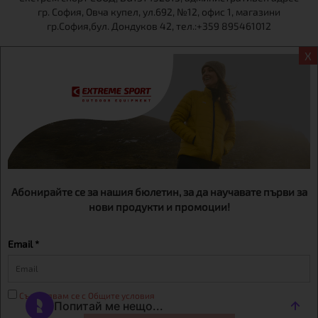
гр. София, Овча купел, ул.692, №12, офис 1, магазини
гр.София,бул. Дондуков 42, тел.:+359 895461012
X
Абонирайте се за нашия бюлетин, за да научавате първи за
нови продукти и промоции!
Email *
Съгласявам се с Общите условия