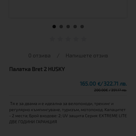
0 отзива
/
Напишете отзив
Палатка Bret 2 HUSKY
165.00
322.71 лв.
€
200.00
€
391.17 лв.
Tя e за двама и е идеална за велопоходи, трекинг и
регулярно къмпингуване, туризъм, мотопоход. Kапацитет
- 2 места; Брой входове: 2; UV защита Серия: EXTREME LITE
ДВЕ ГОДИНИ ГАРАНЦИЯ