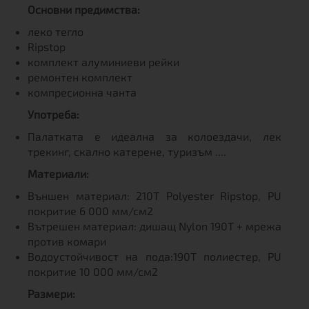
Основни предимства:
леко тегло
Ripstop
комплект алуминиеви рейки
ремонтен комплект
компресионна чанта
Употреба:
Палатката е идеална за колоездачи, лек
трекинг, скално катерене, туризъм ....
Материали:
Външен материал: 210T Polyester Ripstop, PU
покритие 6 000 мм/см2
Вътрешен материал: дишащ Nylon 190T + мрежа
против комари
Водоустойчивост на пода:190T полиестер, PU
покритие 10 000 мм/см2
Размери: