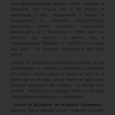
мултифункционална раница която, подобно на
големите Рок игъл-и /35 и 30 литра/, е
навсякъде с Вас, независимо с какво се
занимавате в момента: пътешествате,
изкачвате някоя планина, спортувате,
разхождате се с приятели в парка или пък
отивате на лекции, в офиса или в
командировка. Разбира се, лаптопът е винаги
под ръка - на сигурно, защитено и достъпно
място.
Сейвър 30 е реално използваема раница. В нея
компютърът се поставя в специално омекотен
от всички страни джоб в задната част и не
пречи да се ползва целия обем на раницата.
Оutdoor дизайнът не издава, че вътре има
лаптоп. Моделът е създаден така, че да бъде
максимално комфортен и надежден.
-
опция за добавяне на вградено покривало
-
опцията представлява джоб с отвряне с велкро