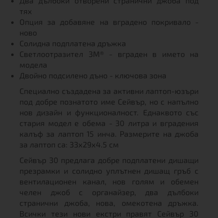
Два дълбоки отворени странични джоба под
тях
Опция за добавяне на вградено покривало -
ново
Солидна подплатена дръжка
Светлоотразител 3М® - вграден в името на
модела
Двойно подсилено дъно - ключова зона
Специално създадена за активни лаптоп-юзъри
под добре познатото име Сейвър, но с напълно
нов дизайн и функционалност. Еднаквото със
стария модел е обема - 30 литра и вградения
калъф за лаптоп 15 инча. Размерите на джоба
за лаптоп са: 33х29х4.5 см
Сейвър 30 предлага добре подплатени дишащи
презрамки и солидно уплътнен дишащ гръб с
вентилационен канал, нов голям и обемен
челен джоб с органайзер, два дълбоки
странични джоба, нова, омекотена дръжка.
Всички тези нови екстри правят Сейвър 30