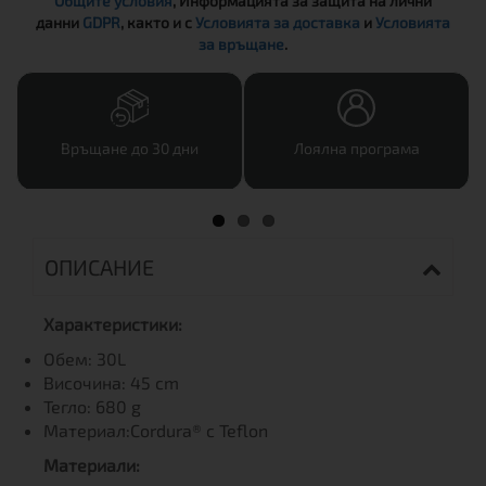
Общите условия
, Информацията за защита на лични
данни
GDPR
, както и с
Условията за доставка
и
Условията
за връщане
.
Връщане до 30 дни
Лоялна програма
ОПИСАНИЕ
Характеристики:
Обем: 30L
Височина: 45 сm
Тегло: 680 g
Материал:Cordura® с Teflon
Материали: