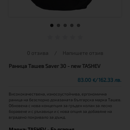
0 отзива
/
Напишете отзив
Раница Tашев Saver 30 - new TASHEV
83.00
162.33 лв.
€
Висококачествена, износоустойчива, ергономична
раница на безспорно доказаната българска марка Ташев.
Обновена с нова концепция за гръден колан за лесно
боравене и с ръкавици и с нова опция за добавяне на
вградено покривало за дъжд.
Марка:
TASHEV
- България