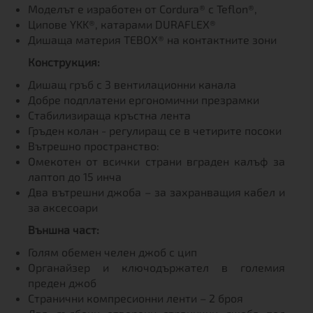
Моделът е изработен от Cordura® с Teflon®,
Ципове YKK®, катарами DURAFLEX®
Дишаща материя TEBOX® на контактните зони
Конструкция:
Дишащ гръб с 3 вентилационни канала
Добре подплатени ергономични презрамки
Стабилизираща кръстна лента
Гръден колан - регулиращ се в четирите посоки
Вътрешно пространство:
Омекотен от всички страни вграден калъф за
лаптоп до 15 инча
Два вътрешни джоба – за захранващия кабел и
за аксесоари
Външна част:
Голям обемен челен джоб с цип
Органайзер и ключодържател в големия
преден джоб
Странични компресионни ленти – 2 броя