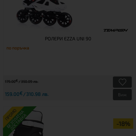
РОЛЕРИ EZZA UNI 90
по поръчка
€
179.00
350.09 лв.
€
159.00
310.98 лв.
Виж
ПРОМО
БЕЗПЛАТНА
ДОСТАВКА
-18%