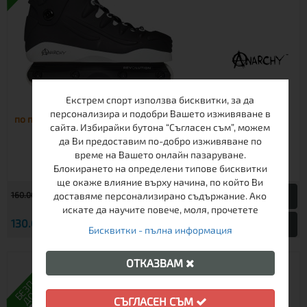
БЛЕЙДОВЕ ANARCHY REVOLUTION II
Екстрем спорт използва бисквитки, за да
персонализира и подобри Вашето изживяване в
по поръчка
сайта. Избирайки бутона “Съгласен съм”, можем
да Ви предоставим по-добро изживяване по
време на Вашето онлайн пазаруване.
Блокирането на определени типове бисквитки
ще окаже влияние върху начина, по който Ви
€
доставяме персонализирано съдържание. Ако
160.00
312.93 лв.
искате да научите повече, моля, прочетете
€
130.00
254.26 лв.
Виж
Бисквитки - пълна информация
ОТКАЗВАМ
БЕЗПЛАТНА
ДОСТАВКА
СЪГЛАСЕН СЪМ