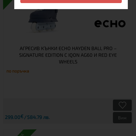
АГРЕСИВ КЪНКИ ECHO HAYDEN BALL PRO –
SIGNATURE EDITION С IQON AG60 И RED EYE
WHEELS
по поръчка
€
299.00
584.79 лв.
Виж