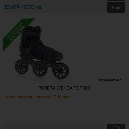
€
65.00
127.13 лв.
Виж
БЕЗПЛАТНА
ДОСТАВКА
РОЛЕРИ WENOX TOP 100
предварителна поръчка 7-14 дни