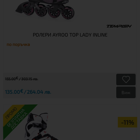
РОЛЕРИ AYROO TOP LADY INLINE
по поръчка
€
155.00
303.15 лв.
€
135.00
264.04 лв.
Виж
ПРОМО
БЕЗПЛАТНА
ДОСТАВКА
-11%