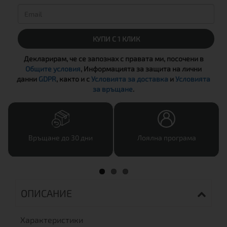
КУПИ С 1 КЛИК
Декларирам, че се запознах с правата ми, посочени в
Общите условия
, Информацията за защита на лични
данни
GDPR
, както и с
Условията за доставка
и
Условията
за връщане
.
Връщане до 30 дни
Лоялна програма
ОПИСАНИЕ
Характеристики