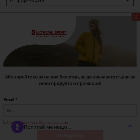
Екстрем спорт ЕООД, BG131452613, административен адрес
X
гр. София, Овча купел, ул.692, №12, офис 1, магазини
гр.София,бул. Дондуков 42, тел.:+359 895461012
Абонирайте се за нашия бюлетин, за да научавате първи за
нови продукти и промоции!
Email *
Съгласявам се с Общите условия
Абонирам се