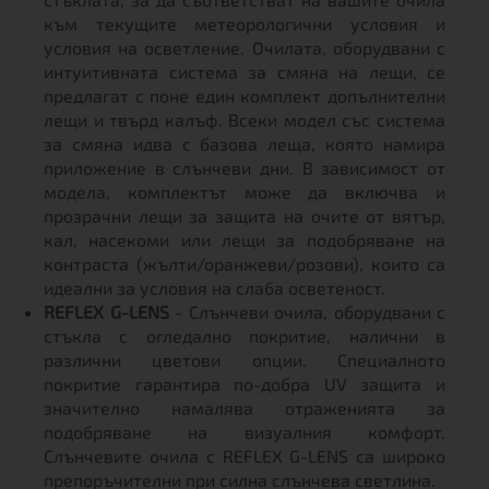
към текущите метеорологични условия и
условия на осветление. Очилата, оборудвани с
интуитивната система за смяна на лещи, се
предлагат с поне един комплект допълнителни
лещи и твърд калъф. Всеки модел със система
за смяна идва с базова леща, която намира
приложение в слънчеви дни. В зависимост от
модела, комплектът може да включва и
прозрачни лещи за защита на очите от вятър,
кал, насекоми или лещи за подобряване на
контраста (жълти/оранжеви/розови), които са
идеални за условия на слаба осветеност.
REFLEX G-LENS
- Слънчеви очила, оборудвани с
стъкла с огледално покритие, налични в
различни цветови опции. Специалното
покритие гарантира по-добра UV защита и
значително намалява отраженията за
подобряване на визуалния комфорт.
Слънчевите очила с REFLEX G-LENS са широко
препоръчителни при силна слънчева светлина.