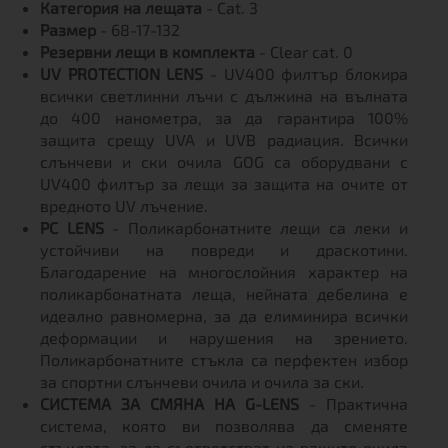
Категория на лещата
- Cat. 3
Размер
- 68-17-132
Резервни лещи в комплекта
- Clear cat. 0
UV PROTECTION LENS
- UV400 филтър блокира
всички светлинни лъчи с дължина на вълната
до 400 нанометра, за да гарантира 100%
защита срещу UVA и UVB радиация. Всички
слънчеви и ски очила GOG са оборудвани с
UV400 филтър за лещи за защита на очите от
вредното UV лъчение.
PC LENS
- Поликарбонатните лещи са леки и
устойчиви на повреди и драскотини.
Благодарение на многослойния характер на
поликарбонатната леща, нейната дебелина е
идеално равномерна, за да елиминира всички
деформации и нарушения на зрението.
Поликарбонатните стъкла са перфектен избор
за спортни слънчеви очила и очила за ски.
СИСТЕМА ЗА СМЯНА НА G-LENS
- Практична
система, която ви позволява да сменяте
стъклата, за да съответстват на вашите очила