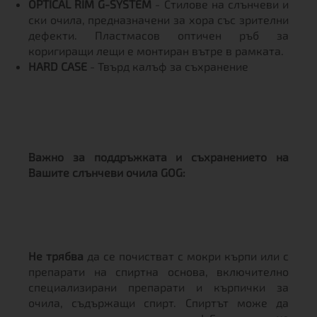
OPTICAL RIM G-SYSTEM
- Стилове на слънчеви и
ски очила, предназначени за хора със зрителни
дефекти. Пластмасов оптичен ръб за
коригиращи лещи е монтиран вътре в рамката.
HARD CASE
- Твърд калъф за съхранение
Важно за поддръжката и съхранението на
Вашите слънчеви очила GOG:
Не трябва
да се почистват с мокри кърпи или с
препарати на спиртна основа, включително
специализирани препарати и кърпички за
очила, съдържащи спирт. Спиртът може да