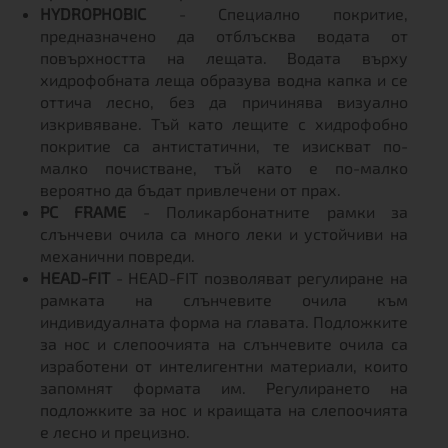
HYDROPHOBIC
- Специално покритие,
предназначено да отблъсква водата от
повърхността на лещата. Водата върху
хидрофобната леща образува водна капка и се
оттича лесно, без да причинява визуално
изкривяване. Тъй като лещите с хидрофобно
покритие са антистатични, те изискват по-
малко почистване, тъй като е по-малко
вероятно да бъдат привлечени от прах.
PC FRAME
- Поликарбонатните рамки за
слънчеви очила са много леки и устойчиви на
механични повреди.
HEAD-FIT
- HEAD-FIT позволяват регулиране на
рамката на слънчевите очила към
индивидуалната форма на главата. Подложките
за нос и слепоочията на слънчевите очила са
изработени от интелигентни материали, които
запомнят формата им. Регулирането на
подложките за нос и краищата на слепоочията
е лесно и прецизно.