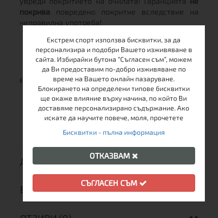
увреди покритието на очилата! Гаранцията
не
покрива
повредено покритие вследствие на
неправилна употреба!
Екстрем спорт използва бисквитки, за да
персонализира и подобри Вашето изживяване в
сайта. Избирайки бутона “Съгласен съм”, можем
да Ви предоставим по-добро изживяване по
време на Вашето онлайн пазаруване.
Една година гаранция!
Блокирането на определени типове бисквитки
ще окаже влияние върху начина, по който Ви
доставяме персонализирано съдържание. Ако
искате да научите повече, моля, прочетете
Бисквитки - пълна информация
ОТКАЗВАМ
ДОСТАВКА
СЪГЛАСЕН СЪМ
ВРЪЩАНЕ