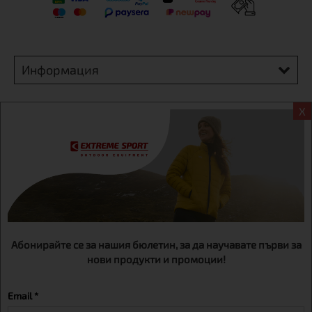
Информация
Екстрем спорт ЕООД, BG131452613, административен адрес
X
гр. София, Овча купел, ул.692, №12, офис 1, магазини
гр.София,бул. Дондуков 42, тел.:+359 895461012
Абонирайте се за нашия бюлетин, за да научавате първи за
нови продукти и промоции!
Email *