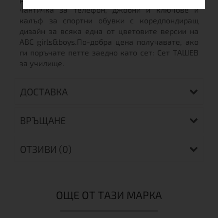
чантичка за телефон, джобни и ключове и
калъф за спортни обувки с коредпондиращ
дизайн за всяка една от цветовите версии на
ABC girls&boys.По-добра цена получавате, ако
ги поръчате петте заедно като сет: Сет ТАШЕВ
за училище.
ДОСТАВКА
ВРЪЩАНЕ
ОТЗИВИ (0)
ОЩЕ ОТ ТАЗИ МАРКА