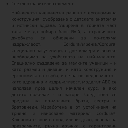
Светлоотразителен елемент
Най-леката ученическа раница с ергономична
конструкция, съобразена с детската анатомия
и истински здрава. Уширена в горната част
така, че да побира блок №4, а страничните
джобчета са обновени за по-голяма
издръжлвост: Cordura/мрежа/Cordura.
Специално за ученици, с две камери и всичко
необходимо за удобството на най-малките.
Специално създадена за малките ученици - и
като размер и дизайн, и като конструкция и
ергономика на гърба, и не на последно място -
като здравина и издръжливост, моделът АВС се
използва през целия начален курс, а ако
детето пожелае - и нагоре. След това се
предава на по-малките братя, сестри и
братовчеди. Изработена е от устойчивия на
триене и износване материал Cordura®.
Ключовите зони са подсилени: дъно, основа на
презрамките, ръчна дръжка, с гарантирани