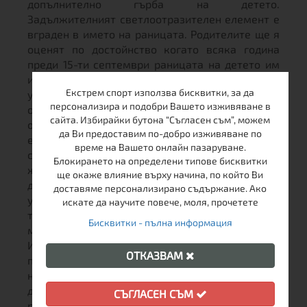
допълнително гърба на детето.
Задължителният светлоотразителен елемент е
вграден в името на раницата. Родителите ще я
оценят по достойнство когато всяка година
преди 15-ти септември раницата на детето им
изглежда по същия начин като на Първия
Екстрем спорт използва бисквитки, за да
учебен ден. Предлага се в два дизайна girls -
персонализира и подобри Вашето изживяване в
осеяна с цветчета за момичетата и boys -
сайта. Избирайки бутона “Съгласен съм”, можем
оплетена в паяжини - за момчетата.Продуктът
да Ви предоставим по-добро изживяване по
е изработен от Cordura® - ултраздрав материал,
време на Вашето онлайн пазаруване.
създаден от DuPont®. Гарантира много дълъг
Блокирането на определени типове бисквитки
живот на продукта. Катарами и пластмасови
ще окаже влияние върху начина, по който Ви
детайли от световния лидер DURAFLEX® -
доставяме персонализирано съдържание. Ако
устойчиви на натоварване и ниски
искате да научите повече, моля, прочетете
температури. Ципове YKK®- Японска марка, в
Бисквитки - пълна информация
момента най-добрите ципове в света.
Издръжливи са на силен страничен опън и
ОТКАЗВАМ
продължителна употреба. Вентилационна
носеща система, осигуряваща свободното
дишане на тялото.Създадохме 5 аксесоара към
СЪГЛАСЕН СЪМ
раниците за малките ученици: 3 несесера,