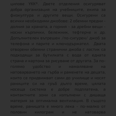
ципове YKK®. Двете отделения осигуряват
добра организация на учебниците, екипа за
физкултура и другите вещи. Осигурени са
всички необходими джобове: 2 обемни предни -
долния за храната, а горния - за дребни вещи -
носни кърпички, бележник, тефтерче и др.
Допълнителен вътрешен /по-сигурен/ джоб за
телефона и парите и ключодържател. Двата
отворени обемни странични джоба с ластик са
подходящи за бутилката с вода от едната
страна и картона за рисуване от другата. За по-
голямо удобство и намаляване на
натоварването на гърба и раменете на децата,
които се придвижват сами до училище и носят
раниците си на гръб дълго време, цялата
носеща система е добре подплатена, а
контактните зони са изпълнени с дишаща
материя за оптимална вентилация. В същото
време, раницата е много лека - по-малко от
половин килограм и не натоварва