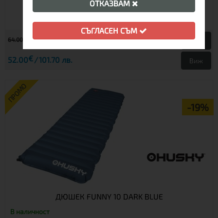
ОТКАЗВАМ
СЪГЛАСЕН СЪМ
€
64.00
125.17 лв.
€
52.00
101.70 лв.
Виж
ПРОМО
-19%
ДЮШЕК FUNNY 10 DARK BLUE
В наличност