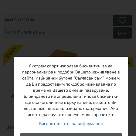
€
64.00
125.17 лв.
€
52.00
101.70 лв.
Виж
ПРОМО
-18%
Екстрем спорт използва бисквитки, за да
персонализира и подобри Вашето изживяване в
сайта. Избирайки бутона “Съгласен съм”, можем
да Ви предоставим по-добро изживяване по
време на Вашето онлайн пазаруване.
Блокирането на определени типове бисквитки
ще окаже влияние върху начина, по който Ви
доставяме персонализирано съдържание. Ако
искате да научите повече, моля, прочетете
ШАЛТЕ САМОНАДУВАЕМО FOLLY 2,5 ORANGE
Бисквитки - пълна информация
В наличност