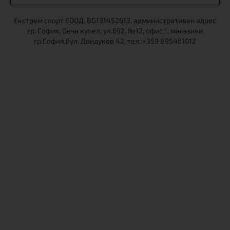
Екстрем спорт ЕООД, BG131452613, административен адрес
гр. София, Овча купел, ул.692, №12, офис 1, магазини
гр.София,бул. Дондуков 42, тел.:+359 895461012