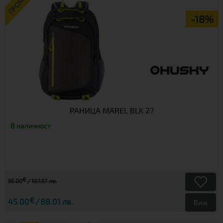
ПРОМО
-18%
РАНИЦА MAREL BLK 27
В наличност
€
55.00
107.57 лв.
€
45.00
88.01 лв.
Виж