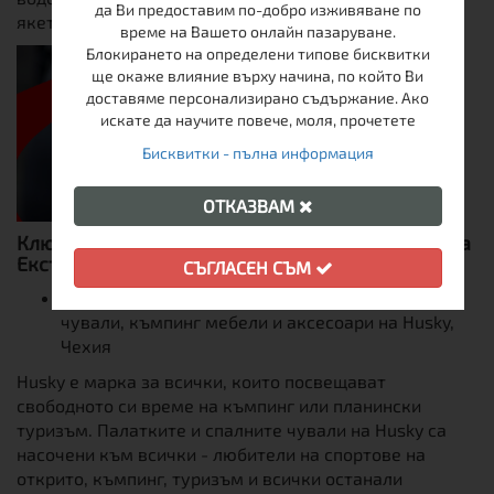
да Ви предоставим по-добро изживяване по
якета и елеци на ирлaндската фирма Mac in a sac.
време на Вашето онлайн пазаруване.
Блокирането на определени типове бисквитки
ще окаже влияние върху начина, по който Ви
доставяме персонализирано съдържание. Ако
искате да научите повече, моля, прочетете
Бисквитки - пълна информация
ОТКАЗВАМ
Ключови продукти за Изложението на щанда на
Екстрем спорт тази пролет ще бъдат:
СЪГЛАСЕН СЪМ
Широка гама модели палатки, тенти, спални
чували, къмпинг мебели и аксесоари на Husky,
Чехия
Husky е марка за всички, които посвещават
свободното си време на къмпинг или планински
туризъм. Палатките и спалните чували на Husky са
насочени към всички - любители на спортове на
открито, къмпинг, туризъм и всички останали