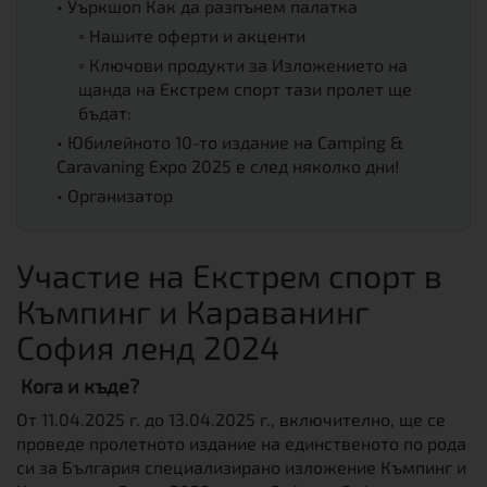
•
Уъркшоп Как да разпънем палатка
◦
Нашите оферти и акценти
◦
Ключови продукти за Изложението на
щанда на Екстрем спорт тази пролет ще
бъдат:
•
Юбилейното 10-то издание на Camping &
Caravaning Expo 2025 е след няколко дни!
•
Организатор
Участие на Екстрем спорт в
Къмпинг и Караванинг
София ленд 2024
Кога и къде?
От 11.04.2025 г. до 13.04.2025 г., включително, ще се
проведе пролетното издание на единственото по рода
си за България специализирано изложение Къмпинг и