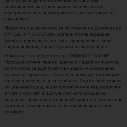
благодарение на използваните интелигентни
материали и не е необходимо те да се регулират от
специалист.
Моделите с възможност за поставяне на диоптър са с
OPTICAL RIM G-SYSTEM – допълнителна вградена
рамка, в която да се поставят диоптрични стъкла
според индивидуалните нужди на спортуващия.
Голяма част от моделите са с CHROMATIC G-LENS -
Фотохроматични лещи с цветно огледално покритие,
които лесно се адаптират към различни светлинни
условия и гарантират постоянен комфорт при гледане
в различни нюанси на светлината. Под въздействието
на слънчевата радиация хроматичните лещи варират
от кат. 1 към кат. 3. Допълнителното огледално
покритие гарантира по-добра UV защита и значително
намалява отраженията, за да подобри зрителния
комфорт.