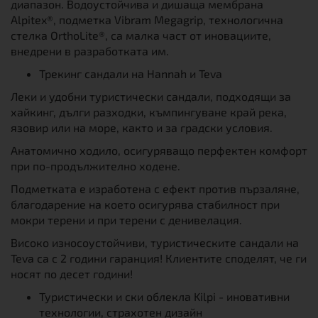
диапазон. Водоустойчива и дишаща мембрана
Alpitex®, подметка Vibram Megagrip, технологична
стелка OrthoLite®, са малка част от иновациите,
внедрени в разработката им.
Трекинг сандали на Hannah и Teva
Леки и удобни туристически сандали, подходящи за
хайкинг, дълги разходки, къмпингуване край река,
язовир или на море, както и за градски условия.
Анатомично ходило, осигуряващо перфектен комфорт
при по-продължително ходене.
Подметката е изработена с ефект против пързаляне,
благодарение на което осигурява стабилност при
мокри терени и при терени с денивелация.
Високо износоустойчиви, туристическите сандали на
Teva са с 2 години гаранция! Клиентите споделят, че ги
носят по десет години!
Туристически и ски облекла Kilpi - иновативни
технологии, страхотен дизайн