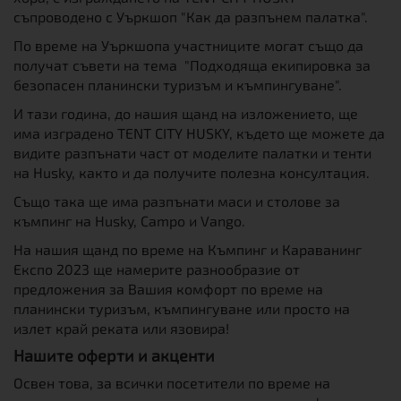
съпроводено с Уъркшоп "Как да разпънем палатка".
По време на Уъркшопа участниците могат също да
получат съвети на тема "Подходяща екипировка за
безопасен планински туризъм и къмпингуване".
И тази година, до нашия щанд на изложението, ще
има изградено TENT CITY HUSKY, където ще можете да
видите разпънати част от моделите палатки и тенти
на Husky, както и да получите полезна консултация.
Също така ще има разпънати маси и столове за
къмпинг на Husky, Campo и Vango.
На нашия щанд по време на Къмпинг и Караванинг
Експо 2023 ще намерите разнообразие от
предложения за Вашия комфорт по време на
планински туризъм, къмпингуване или просто на
излет край реката или язовира!
Нашите оферти и акценти
Освен това, за всички посетители по време на