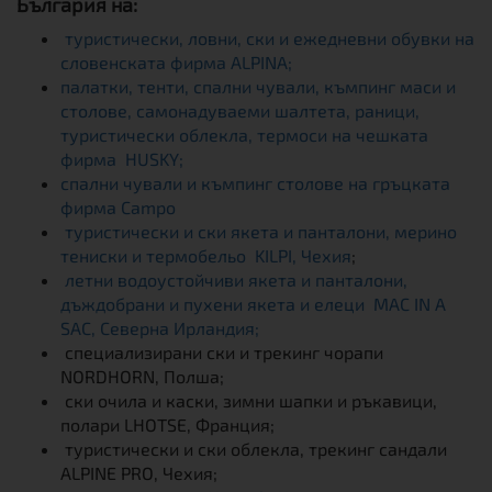
България на:
туристически, ловни, ски и ежедневни обувки на
словенската фирма ALPINA;
палатки, тенти, спални чували, къмпинг маси и
столове, самонадуваеми шалтета, раници,
туристически облекла, термоси на чешката
фирма HUSKY;
спални чували и къмпинг столове на гръцката
фирма Campo
туристически и ски якета и панталони, мерино
тениски и термобельо KILPI, Чехия
;
летни водоустойчиви якета и панталони,
дъждобрани и пухени якета и елеци MAC IN A
SAC, Северна Ирландия;
специализирани ски и трекинг чорапи
NORDHORN, Полша;
ски очила и каски, зимни шапки и ръкавици,
полари LHOTSE, Франция;
туристически и ски облекла, трекинг сандали
ALPINE PRO, Чехия;