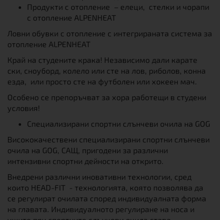
Продукти с отопление – елеци, стелки и чорапи
с отопление ALPENHEAT
Ловни обувки с отопление с интегрираната система за
отопление ALPENHEAT
Край на студените крака! Независимо дали карате
ски, сноуборд, колело или сте на лов, риболов, конна
езда, или просто сте на футболен или хокеен мач.
Особено се препоръчват за хора работещи в студени
условия!
Специализирани спортни слънчеви очила на GOG
Висококачествени специализирани спортни слънчеви
очила на GOG, САЩ, пригодени за различни
интензивни спортни дейности на открито.
Внедрени различни иновативни технологии, сред
които HEAD-FIT - технологията, която позволява да
се регулират очилата според индивидуалната форма
на главата. Индивидуалното регулиране на носа и
ушите при спортните слънчеви очила става