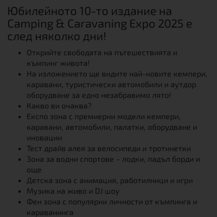
Юбилейното 10-то издание на
Camping & Caravaning Expo 2025 е
след няколко дни!
Открийте свободата на пътешествията и
къмпинг живота!
На изложението ще видите най-новите кемпери,
каравани, туристически автомобили и аутдор
оборудване за едно незабравимо лято!
Какво ви очаква?
Експо зона с премиерни модели кемпери,
каравани, автомобили, палатки, оборудване и
иновации
Тест драйв алея за велосипеди и тротинетки
Зона за водни спортове – лодки, падъл борди и
още
Детска зона с анимация, работилници и игри
Музика на живо и DJ шоу
Фен зона с популярни личности от къмпинга и
караванинга