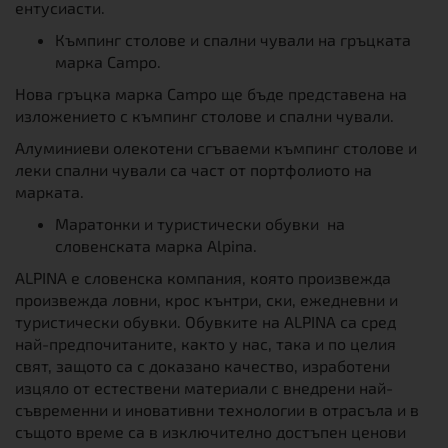
ентусиасти.
Къмпинг столове и спални чували на гръцката
марка Campo.
Нова гръцка марка Campo ще бъде представена на
изложението с къмпинг столове и спални чували.
Алуминиеви олекотени сгъваеми къмпинг столове и
леки спални чували са част от портфолиото на
марката.
Маратонки и туристически обувки на
словенската марка Alpina.
ALPINA e словенска компания, която произвежда
произвежда ловни, крос кънтри, ски, ежедневни и
туристически обувки. Обувките на ALPINA са сред
най-предпочитаните, както у нас, така и по целия
свят, защото са с доказано качество, изработени
изцяло от естествени материали с внедрени най-
съвременни и иновативни технологии в отрасъла и в
същото време са в изключително достъпен ценови