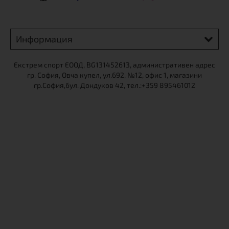
Информация
Екстрем спорт ЕООД, BG131452613, административен адрес
гр. София, Овча купел, ул.692, №12, офис 1, магазини
гр.София,бул. Дондуков 42, тел.:+359 895461012