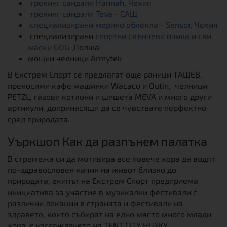
трекинг сандали Hannah, Чехия
трекинг сандали Teva - САЩ
специализирани мерино облекла - Sensor, Чехия
специализирани
спортни слънчеви очила и ски
маски GOG
,Полша
мощни челници Armytek
В Екстрем Спорт се предлагат още раници ТАШЕВ,
преносими кафе машинки Wacaco и Outin, челници
PETZL, газови котлони и шишета MEVA и много други
артикули, допринасящи да се чувствате перфектно
сред природата.
Уъркшоп Как да разпънем палатка
В стремежа си да мотивира все повече хора да водят
по-здравословен начин на живот близко до
природата, екипът на Екстрем Спорт предприема
инициатива за участие в музикални фестивали с
различни локации в страната и фестивали на
здравето, които събират на едно място много млади
хора, с изграждането на TENT CITY HUSKY