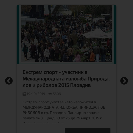
нг
Екстрем спорт - участник в
E
Международната изложба Природа,
с
лов и риболов 2015 Пловдив
19/10/2019
5606
На
из
Екстрем спорт участва като изложител в
е
C0
МЕЖДУНАРОДНАТА ИЗЛОЖБА ПРИРОДА, ЛОВ
и
РИБОЛОВ в гр. Пловдив, Панаирно градче,
ки
палата № 3, щанд К3 от 25 до 29 март 2015 г.
Изложбата събира фир…